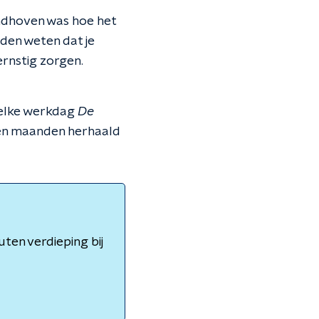
 Eindhoven was hoe het
uden weten dat je
ernstig zorgen.
 elke werkdag
De
open maanden herhaald
ten verdieping bij