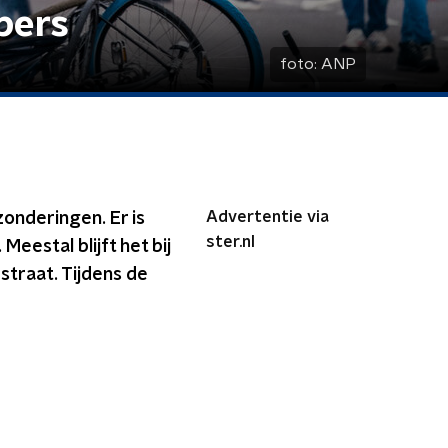
pers
foto:
ANP
Advertentie via
tzonderingen. Er is
ster.nl
eestal blijft het bij
straat. Tijdens de