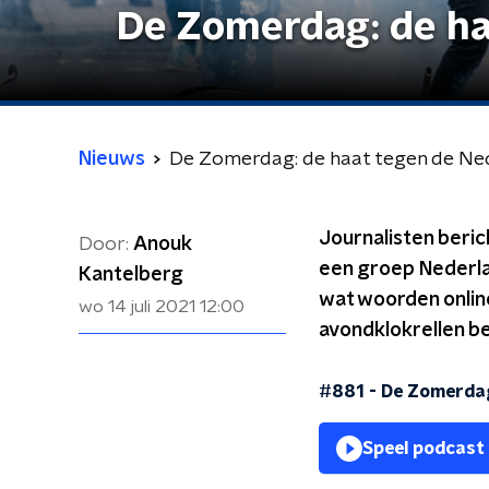
De Zomerdag: de ha
Nieuws
De Zomerdag: de haat tegen de Ne
Journalisten berich
Door:
Anouk
een groep Nederlan
Kantelberg
wat woorden online
wo 14 juli 2021
12:00
avondklokrellen be
#881 - De Zomerdag
Speel podcast