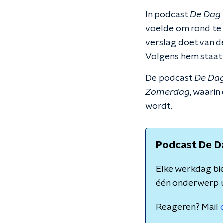
In podcast
De Dag
voelde om rond te 
verslag doet van de
Volgens hem staat 
De podcast
De Da
Zomerdag
, waari
wordt.
Podcast De D
Elke werkdag bie
één onderwerp u
Reageren? Mail