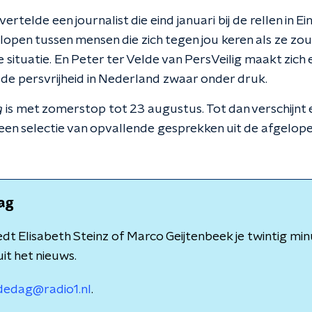
vertelde een journalist die eind januari bij de rellen in
lopen tussen mensen die zich tegen jou keren als ze zo
 situatie. En Peter ter Velde van PersVeilig maakt zich 
de persvrijheid in Nederland zwaar onder druk.
g
is met zomerstop tot 23 augustus. Tot dan verschijnt
n een selectie van opvallende gesprekken uit de afgel
ag
dt Elisabeth Steinz of Marco Geijtenbeek je twintig minu
it het nieuws.
dedag@radio1.nl
.