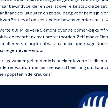
8 haar bewindvoerder en beslist over elke stap die ze zet 
aar financieel uitbuiten en ze zou bang voor hem zijn. V
k van Britney af om een andere bewindvoerder aan te wi
vertelt 3FM-dj Vera Siemons over de opmerkelijke #f
k bij de rechtbank met protestborden. Zelf maakt Sie
ar allereerste popidool was, maar die opgejaagd door
ar eigen leven verloor.
rs gevangen gehouden in haar eigen leven of is dit ee
rden en waarom denken mensen al heel lang dat haar ve
een popster in de kreukels?