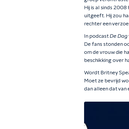
Hij is al sinds 200
uitgeeft. Hij zou h
rechter een verzoe
In podcast
De Dag
De fans stonden oo
om de vrouw die ha
beschikking over ha
Wordt Britney Spea
Moet ze bevrijd wo
dan alleen dat van 