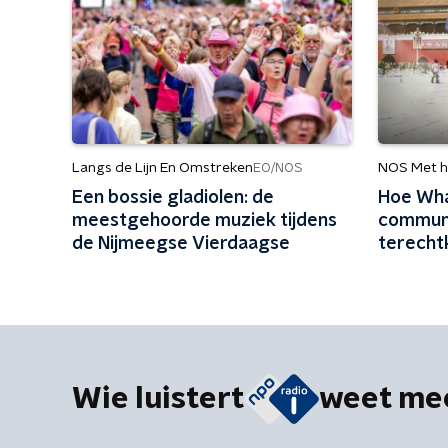
Langs de Lijn En Omstreken
NOS Met h
EO/NOS
Een bossie gladiolen: de
Hoe Wha
meestgehoorde muziek tijdens
communi
de Nijmeegse Vierdaagse
terech
Wie luistert
weet me