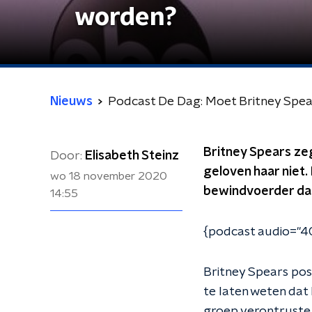
worden?
Nieuws
Podcast De Dag: Moet Britney Spea
Britney Spears zeg
Door:
Elisabeth Steinz
geloven haar niet
wo 18 november 2020
bewindvoerder dan
14:55
{podcast audio="40
Britney Spears po
te laten weten dat
groep verontruste