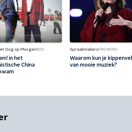
et Oog op Morgen
Spraakmakers
NOS
KRO-NCRV
m! in het
Waarom kun je kippenvel
stische China
van mooie muziek?
tkwam
er