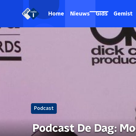
Home
Nieuws
Gids
Gemist
Podcast
Podcast De Dag: Mo