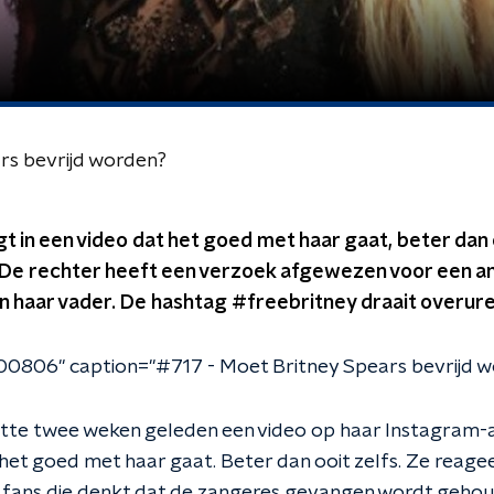
rs bevrijd worden?
t in een video dat het goed met haar gaat, beter dan 
. De rechter heeft een verzoek afgewezen voor een a
 haar vader. De hashtag #freebritney draait overure
0806" caption="#717 - Moet Britney Spears bevrijd w
stte twee weken geleden een video op haar Instagram
 het goed met haar gaat. Beter dan ooit zelfs. Ze reage
 fans die denkt dat de zangeres gevangen wordt gehou