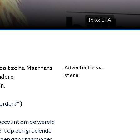
foto:
EPA
Advertentie via
ooit zelfs. Maar fans
ster.nl
ndere
n.
orden?" }
-account om de wereld
ert op een groeiende
den door haar vader.