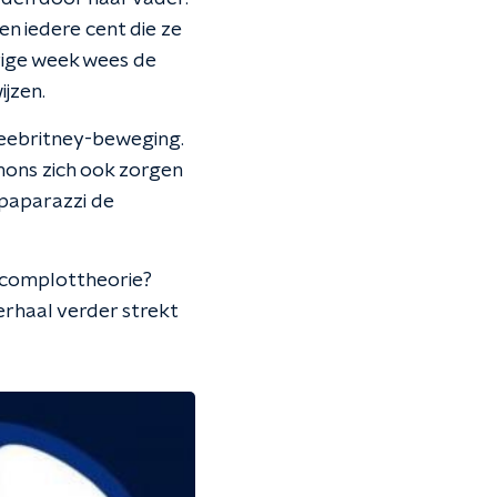
en iedere cent die ze
orige week wees de
jzen.
reebritney-beweging.
mons zich ook zorgen
 paparazzi de
n complottheorie?
rhaal verder strekt