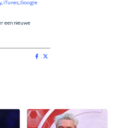
y
,
iTunes
,
Google
er een nieuwe