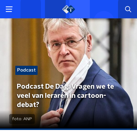
Podcast
Podcast De Dag: Vragen we te
veel van leraren in cartoon-
debat?
foto:
ANP