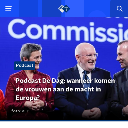
Podcast
Podcast De Dag: wanneer komen
de vrouwen aan de macht in
Europa?
foto:
AFP