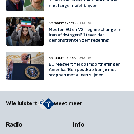
Trump aan EU-landen: 'We kunnen
niet langer naïef blijven'
Spraakmakers
KRO-NCRV
Moeten EU en VS 'regime change' in
Iran afdwingen? 'Liever dat
demonstranten zelf regering
omwerpen'
Spraakmakers
KRO-NCRV
EU reageert fel op importheffingen
Amerika: 'Een pestkop kun je niet
stoppen met alleen slijmen'
Wie luistert
weet meer
Radio
Info