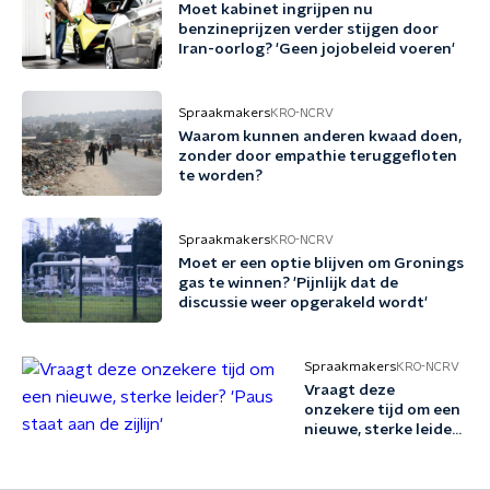
Moet kabinet ingrijpen nu
benzineprijzen verder stijgen door
Iran-oorlog? 'Geen jojobeleid voeren'
Spraakmakers
KRO-NCRV
Waarom kunnen anderen kwaad doen,
zonder door empathie teruggefloten
te worden?
Spraakmakers
KRO-NCRV
Moet er een optie blijven om Gronings
gas te winnen? 'Pijnlijk dat de
discussie weer opgerakeld wordt'
Spraakmakers
KRO-NCRV
Vraagt deze
onzekere tijd om een
nieuwe, sterke leider?
'Paus staat aan de
zijlijn'