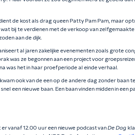
dient de kost als drag queen Patty Pam Pam, maar optr
og wat bij te verdienen met de verkoop van zelfgemaakt
oden aan de dijk.
aniseert al jaren zakelijke evenementen zoals grote con
tbrak was ze begonnen aan een project voor groepsreizen
a was het in haar proefperiode al einde verhaal.
kwam ook van de een op de andere dag zonder baan te
k snel een nieuwe baan. Een baan vinden midden in een p
 er vanaf 12.00 uur een nieuwe podcast van
De Dag
kla