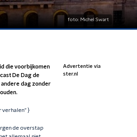
foto:
Michel Swart
Advertentie via
id die voorbijkomen
ster.nl
odcast De Dag de
e andere dag zonder
houden.
 verhalen" }
bergen de overstap
het allemaal niet