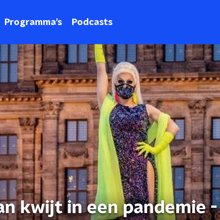
Programma's
Podcasts
n kwijt in een pandemie - 