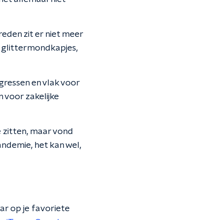
eden zit er niet meer
e glittermondkapjes,
gressen en vlak voor
 voor zakelijke
 zitten, maar vond
andemie, het kan wel,
ar op je favoriete