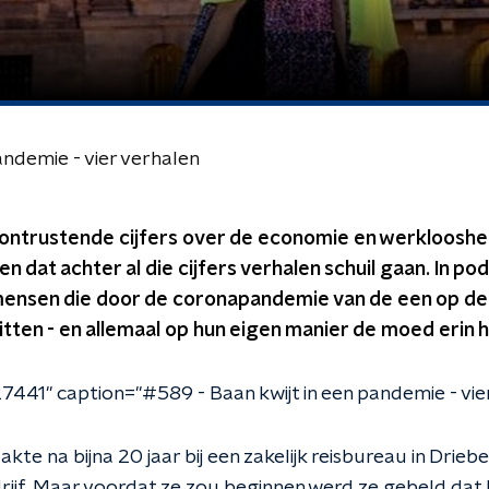
andemie - vier verhalen
rontrustende cijfers over de economie en werklooshe
en dat achter al die cijfers verhalen schuil gaan. In p
 mensen die door de coronapandemie van de een op d
tten - en allemaal op hun eigen manier de moed erin 
7441" caption="#589 - Baan kwijt in een pandemie - vier
kte na bijna 20 jaar bij een zakelijk reisbureau in Drie
rijf. Maar voordat ze zou beginnen werd ze gebeld dat 