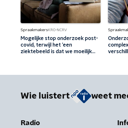
Spraakmakers
Spraakma
KRO-NCRV
Mogelijke stop onderzoek post-
Onderzo
covid, terwijl het 'een
complex
ziektebeeld is dat we moeilijk
verschil
kunnen begrijpen'
Wie luistert
weet me
Radio
Inf