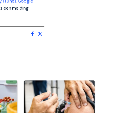
y
,
iTunes
,
Google
jks een melding