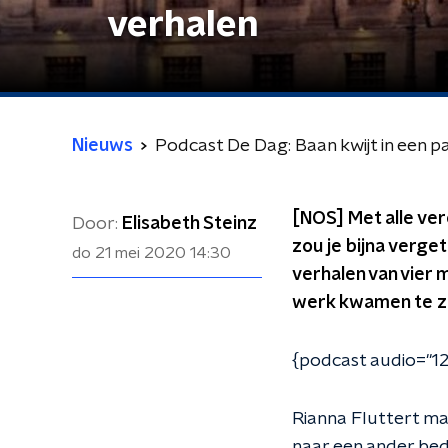
verhalen
Nieuws
Podcast De Dag: Baan kwijt in een p
[NOS] Met alle ve
Door:
Elisabeth Steinz
zou je bijna verget
do 21 mei 2020
14:30
verhalen van vier
werk kwamen te zi
{podcast audio="12
Rianna Fluttert maa
naar een ander bed