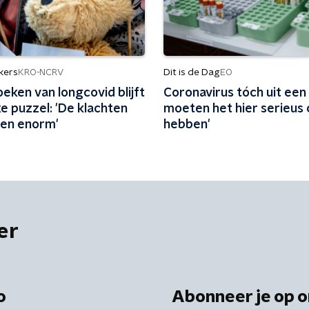
kers
Dit is de Dag
KRO-NCRV
EO
eken van longcovid blijft
Coronavirus tóch uit een
e puzzel: 'De klachten
moeten het hier serieus
len enorm'
hebben'
er
o
Abonneer je op o