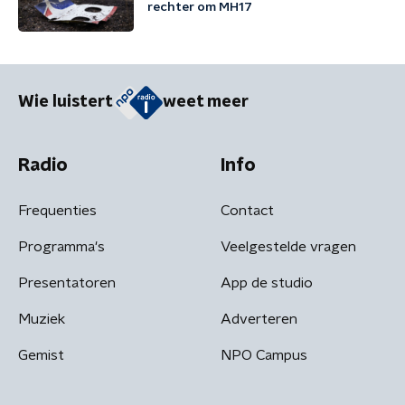
rechter om MH17
Wie luistert
weet meer
Radio
Info
Frequenties
Contact
Programma's
Veelgestelde vragen
Presentatoren
App de studio
Muziek
Adverteren
Gemist
NPO Campus