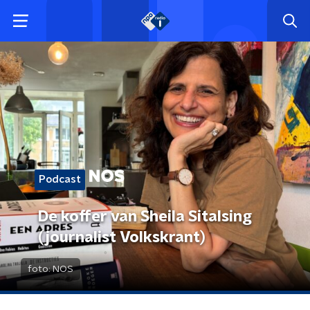
Podcast
De koffer van Sheila Sitalsing
(journalist Volkskrant)
foto:
NOS