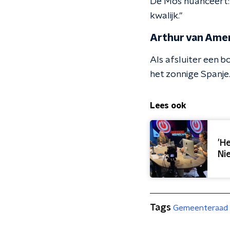
De Mos nuanceert: "
kwalijk."
Arthur van Ame
Als afsluiter een 
het zonnige Spanje
Lees ook
'H
Ni
Tags
Gemeenteraad