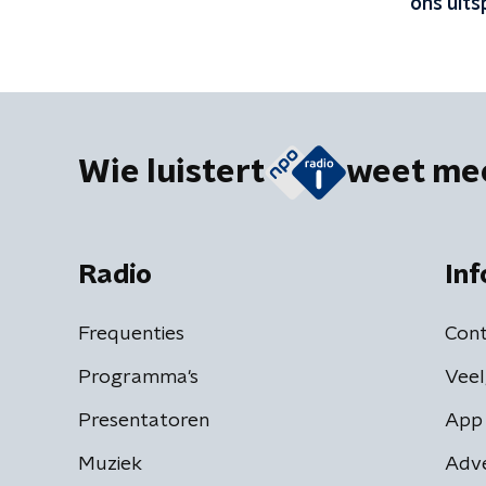
ons uit
strafrec
Wie luistert
weet me
Radio
Inf
Frequenties
Cont
Programma's
Veel
Presentatoren
App 
Muziek
Adv