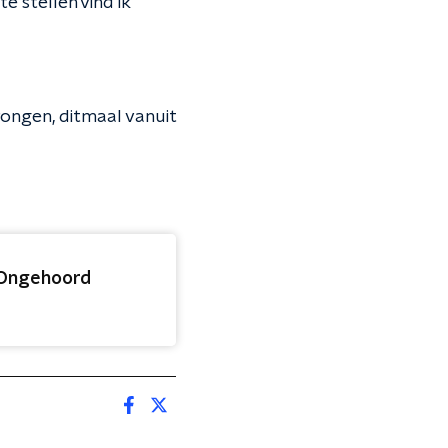
e stellen vind ik
ongen, ditmaal vanuit
t Ongehoord