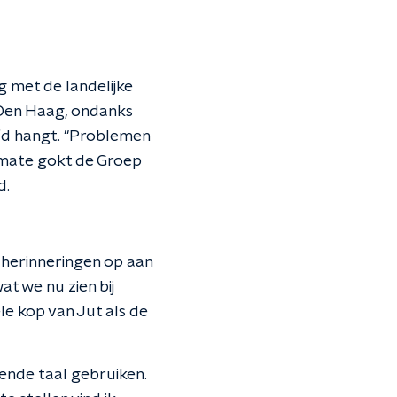
 met de landelijke
n Den Haag, ondanks
fd hangt. "Problemen
ng mate gokt de Groep
d.
 herinneringen op aan
t we nu zien bij
ele kop van Jut als de
sende taal gebruiken.