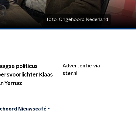
foto:
Ongehoord Nederland
Advertentie via
aagse politicus
ster.nl
ersvoorlichter Klaas
an Yernaz
Ongehoord Nieuwscafé
-