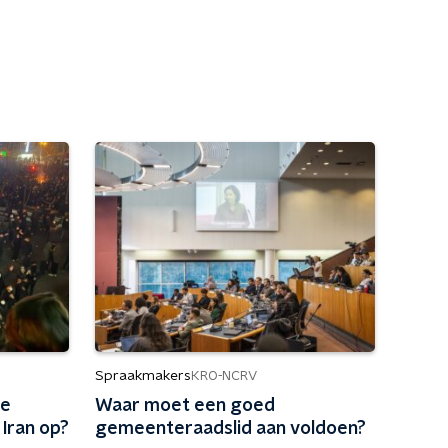
Spraakmakers
KRO-NCRV
he
Waar moet een goed
 Iran op?
gemeenteraadslid aan voldoen?