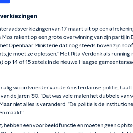
verkiezingen
eraadsverkiezingen van 17 maart uit op een afrekening
e Mos rekent op een grote overwinning van zijn partij i
het Openbaar Ministerie dat nog steeds boven zijn hoo
rechts, je moet ze oplossen." Met Rita Verdonk als runni
s) op 14 of 15 zetels in de nieuwe Haagse gemeenteraa
rmalig woordvoerder van de Amsterdamse politie, haalt
an de jaren ’80. "Dat was vele malen het dubbele van wa
ar niet alles is veranderd. "De politie is de institution
en maakt."
ting, hebben een voorbeeldfunctie en moeten geen ophit