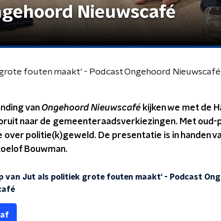
ngehoord Nieuwscafé
tiek grote fouten maakt' - Podcast Ongehoord Nieuwscafé
ending van
Ongehoord Nieuwscafé
kijken we met de H
oruit naar de gemeenteraadsverkiezingen. Met oud-p
 over politie(k)geweld. De presentatie is in handen v
Roelof Bouwman.
 kop van Jut als politiek grote fouten maakt' - Podcast 
café
 af