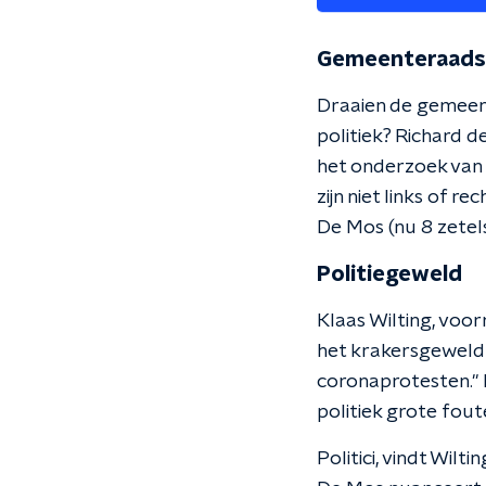
Gemeenteraads
Draaien de gemeent
politiek? Richard d
het onderzoek van 
zijn niet links of 
De Mos (nu 8 zetel
Politiegeweld
Klaas Wilting, voo
het krakersgeweld v
coronaprotesten." Ma
politiek grote fout
Politici, vindt Wil