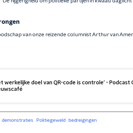
De hijgerigheid om politieke partijen in kwaad daglicht t
rongen
boodschap van onze reizende columnist Arthur van Amer
.
et werkelijke doel van QR-code is controle' - Podcas
euwscafé
demonstraties
Politiegeweld
bedreigingen