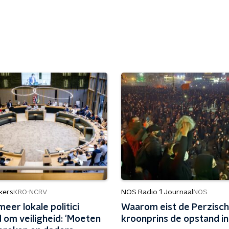
kers
NOS Radio 1 Journaal
KRO-NCRV
NOS
eer lokale politici
Waarom eist de Perzisc
 om veiligheid: 'Moeten
kroonprins de opstand in