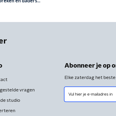
spreken en daders
htelijk aanpakken'
er
o
Abonneer je op o
Elke zaterdag het beste
act
gestelde vragen
de studio
erteren