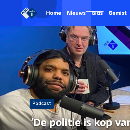
Home
Nieuws
Gids
Gemist
Podcast
'De politie is kop v