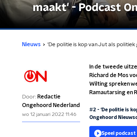
maakt' - Podcast O
Nieuws
'De politie is kop van Jut als poli
In de tweede uitz
Richard de Mos vo
Wilting spreken we
Ramautarsing en 
Door:
Redactie
Ongehoord Nederland
#2 - 'De politie is
wo 12 januari 2022
11:46
Ongehoord Nieuws
Speel podcast