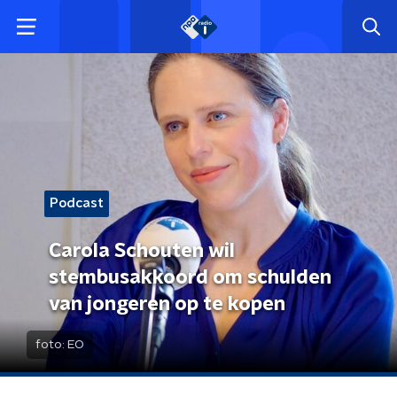
Podcast
Carola Schouten wil
stembusakkoord om schulden
van jongeren op te kopen
foto:
EO