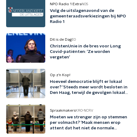
NPO Radio 1 Extra
NOS
Volg de uitslagenavond van de
gemeenteraadsverkiezingen bij NPO
Radio 1
Dit is de Dag
EO
ChristenUnie in de bres voor Long
Covid-patiënten: 'Ze worden
vergeten'
Op z’n Kop!
Hoeveel democratie blijft er lokaal
over? 'Steeds meer wordt besloten in
Den Haag, terwijl de gevolgen lokaal
landen'
Spraakmakers
KRO-NCRV
Moeten we strenger zijn op stemmen
per volmacht? 'Maak mensen erop
attent dat het niet de normale
procedure is'