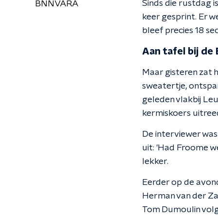
Sinds die rustdag 
BNNVARA
keer gesprint. Er 
bleef precies 18 se
Aan tafel bij de
Maar gisteren zat h
sweatertje, ontspan
geleden vlakbij Leu
kermiskoers uitree
De interviewer was
uit: 'Had Froome w
lekker.
Eerder op de avon
Herman van der Zan
Tom Dumoulin volge