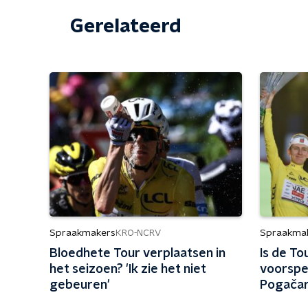
Gerelateerd
Spraakmakers
Spraakma
KRO-NCRV
Bloedhete Tour verplaatsen in
Is de To
het seizoen? 'Ik zie het niet
voorspe
gebeuren'
Pogačar 