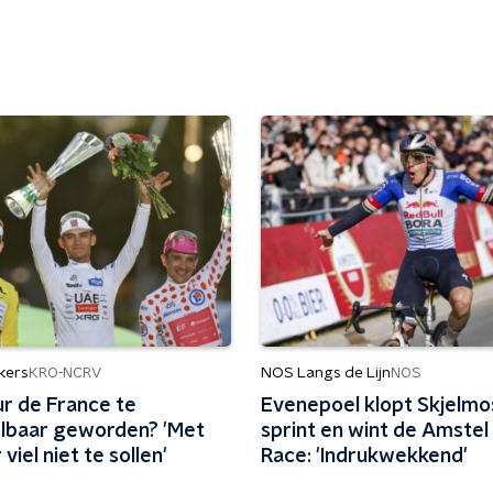
kers
NOS Langs de Lijn
KRO-NCRV
NOS
ur de France te
Evenepoel klopt Skjelmo
lbaar geworden? 'Met
sprint en wint de Amstel
viel niet te sollen'
Race: 'Indrukwekkend'