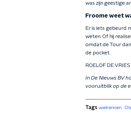
was zijn geestige 
Froome weet wat
Er is iets gebeurd m
weten. Of hij realis
omdat de Tour dan e
de pocket.
ROELOF DE VRIES -
In De Nieuws BV ho
vooruitblik op de 
Tags
wielrennen
Ch