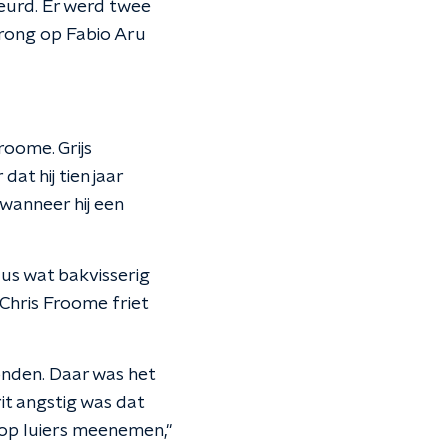
eurd. Er werd twee
prong op Fabio Aru
Froome. Grijs
at hij tien jaar
 wanneer hij een
us wat bakvisserig
Chris Froome friet
nden. Daar was het
it angstig was dat
oop luiers meenemen,"