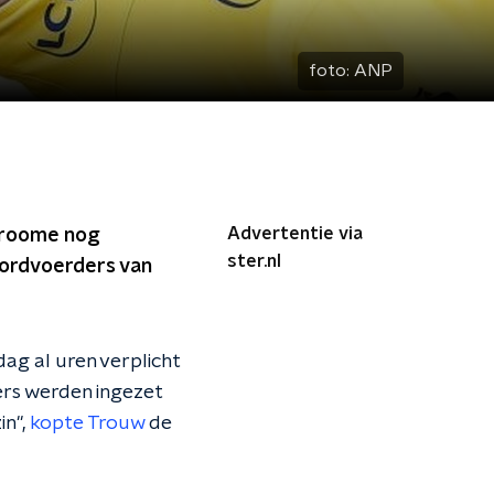
foto:
ANP
Advertentie via
 Froome nog
ster.nl
oordvoerders van
dag al uren verplicht
ers werden ingezet
in",
kopte Trouw
de