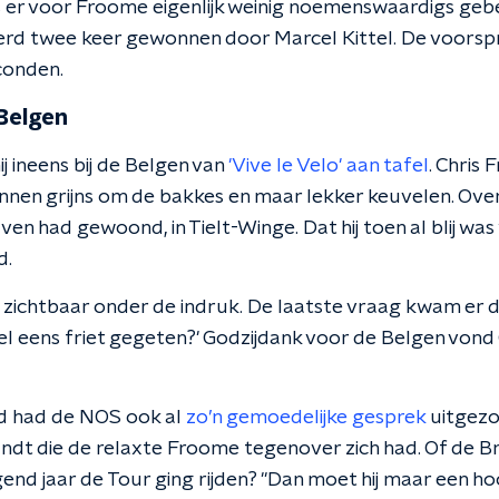
is er voor Froome eigenlijk weinig noemenswaardigs geb
werd twee keer gewonnen door Marcel Kittel. De voors
conden.
 Belgen
ij ineens bij de Belgen van
'Vive le Velo' aan tafel
. Chris 
nen grijns om de bakkes en maar lekker keuvelen. Over d
ven had gewoond, in Tielt-Winge. Dat hij toen al blij was
d.
 zichtbaar onder de indruk. De laatste vraag kwam er d
el eens friet gegeten?' Godzijdank voor de Belgen vond 
d had de NOS ook al
zo’n gemoedelijke gesprek
uitgezo
dt die de relaxte Froome tegenover zich had. Of de Br
nd jaar de Tour ging rijden? "Dan moet hij maar een h