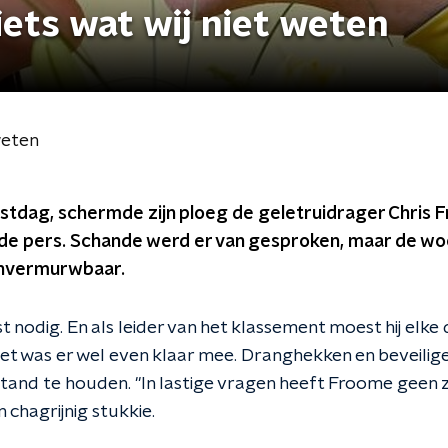
ets wat wij niet weten
weten
stdag, schermde zijn ploeg de geletruidrager Chris
 de pers. Schande werd er van gesproken, maar de w
nvermurwbaar.
t nodig. En als leider van het klassement moest hij elke 
et was er wel even klaar mee. Dranghekken en beveilig
tand te houden. "In lastige vragen heeft Froome geen z
chagrijnig stukkie.