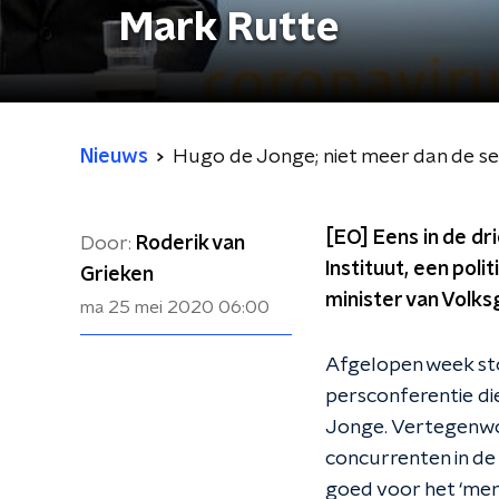
Mark Rutte
Nieuws
Hugo de Jonge; niet meer dan de s
[EO] Eens in de dr
Door:
Roderik van
Instituut, een pol
Grieken
minister van Volk
ma 25 mei 2020
06:00
Afgelopen week sto
persconferentie di
Jonge. Vertegenwoo
concurrenten in de
goed voor het ‘merk