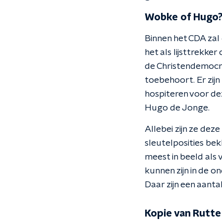
Wobke of Hugo
Binnen het CDA zal
het als lijsttrekke
de Christendemocra
toebehoort. Er zijn
hospiteren voor de
Hugo de Jonge.
Allebei zijn ze de
sleutelposities be
meest in beeld als
kunnen zijn in de o
Daar zijn een aanta
Kopie van Rutte