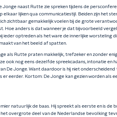
De Jonge naast Rutte zie spreken tijdens de persconferen
 elkaar lijken qua communicatiestijl. Beiden zijn het st
ch zichtbaar gemakkelijk voelen bij de grote verantwoo
 Hoe anders is dat wanneer je dat bijvoorbeeld vergeli
 bij ieder optreden als het ware de innerlijke worsteling 
maakt van het beeld af spatten.
e als Rutte praten makkelijk, trefzeker en zonder enige
 ze ook nog eens dezelfde spreekcadans, intonatie en
l van De Jonge. Want daardoor is hij niet onderscheidend
s er eerder. Kortom: De Jonge kan gezien worden als e
mier natuurlijk de baas. Hij spreekt als eerste en is de 
 het overgrote deel van de Nederlandse bevolking tevr