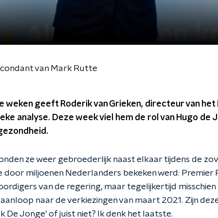
econdant van Mark Rutte
ie weken geeft Roderik van Grieken, directeur van he
itieke analyse. Deze week viel hem de rol van Hugo de
sgezondheid.
nden ze weer gebroederlijk naast elkaar tijdens de zo
e door miljoenen Nederlanders bekeken werd: Premier 
rdigers van de regering, maar tegelijkertijd misschie
 aanloop naar de verkiezingen van maart 2021. Zijn dez
 De Jonge’ of juist niet? Ik denk het laatste.