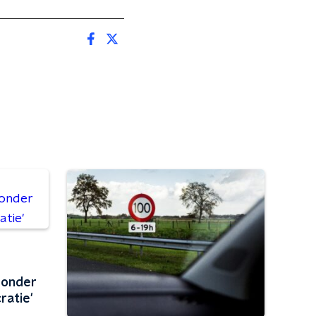
Zonder
atie'