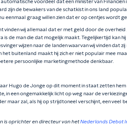
 automatische voordeel dat een minister van Financiën i
ard zijn de bewakers van de schatkist in ons land populai
 nu eenmaal graag willen zien dat er op centjes wordt ge
 vinden wij allemaal dat er met geld door de overhei
is de man die dat mogelijk maakt. Tegelijkertijd kan hij
inger wijzen naar de landen waarvan wij vinden dat zij
 het buitenland maakt hij zich er niet populair mee ma
 betere persoonlijke marketingmethode denkbaar.
aar Hugo de Jonge op dit moment in staat zetten hem 
e, in een ongemakkelijk licht op weg naar de verkiezi
r maar zal, als hij op strijdtoneel verschijnt, een veel b
n is oprichter en directeur van het
Nederlands Debat I