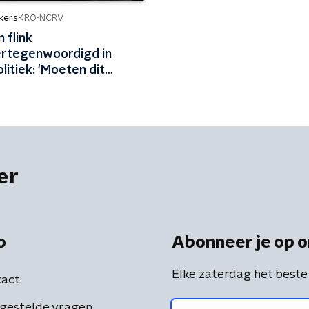
kers
KRO-NCRV
 flink
rtegenwoordigd in
olitiek: 'Moeten dit
elijker maken'
er
o
Abonneer je op o
Elke zaterdag het beste
act
gestelde vragen