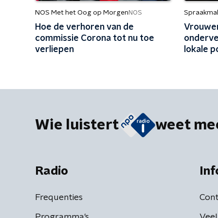
NOS Met het Oog op Morgen
Spraakma
NOS
Hoe de verhoren van de
Vrouwen
commissie Corona tot nu toe
onderve
verliepen
lokale p
aantrekk
Wie luistert
weet me
Radio
Inf
Frequenties
Cont
Programma's
Veel