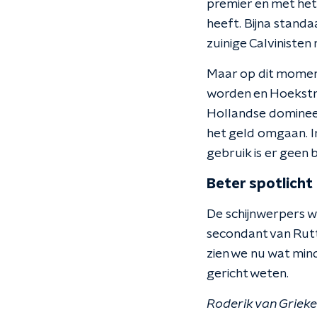
premier en met het
heeft. Bijna standa
zuinige Calvinisten
Maar op dit moment
worden en Hoekstra 
Hollandse domineesv
het geld omgaan. In
gebruik is er geen
Beter spotlicht
De schijnwerpers w
secondant van Rutt
zien we nu wat minde
gericht weten.
Roderik van Grieke