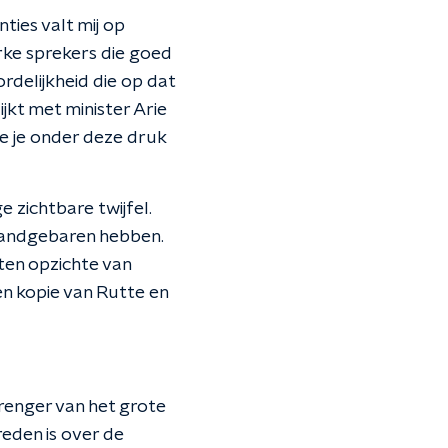
ties valt mij op
erke sprekers die goed
rdelijkheid die op dat
jkt met minister Arie
die je onder deze druk
 zichtbare twijfel.
 handgebaren hebben.
 ten opzichte van
en kopie van Rutte en
brenger van het grote
eden is over de