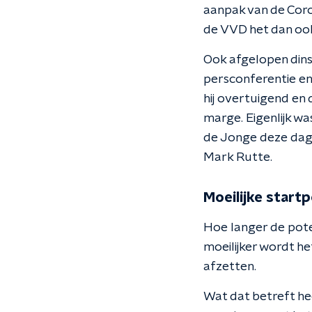
aanpak van de Corona
de VVD het dan ook 
Ook afgelopen dinsd
persconferentie en
hij overtuigend en 
marge. Eigenlijk wa
de Jonge deze dag
Mark Rutte.
Moeilijke startp
Hoe langer de poten
moeilijker wordt h
afzetten.
Wat dat betreft he