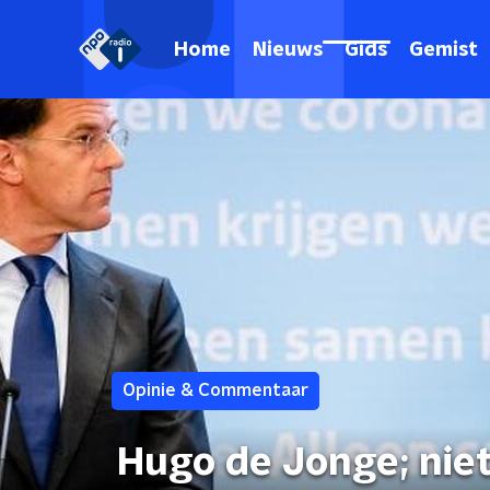
Home
Nieuws
Gids
Gemist
Opinie & Commentaar
Hugo de Jonge; nie