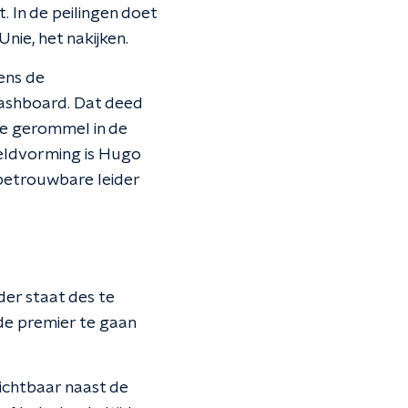
t. In de peilingen doet
nie, het nakijken.
dens de
dashboard. Dat deed
tje gerommel in de
beeldvorming is Hugo
betrouwbare leider
der staat des te
de premier te gaan
ichtbaar naast de