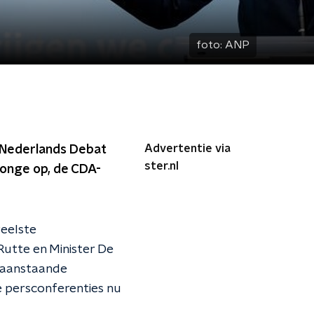
foto:
ANP
Advertentie via
t Nederlands Debat
ster.nl
 Jonge op, de CDA-
veelste
Rutte en Minister De
n aanstaande
e persconferenties nu