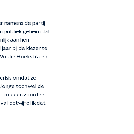
r namens de partij
en publiek geheim dat
lijk aan hen
aar bij de kiezer te
: Wopke Hoekstra en
crisis omdat ze
 Jonge toch wel de
at zou een voordeel
al betwijfel ik dat.