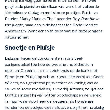
Palestijnse vlag gaat flaneren in Jeruzalem en twee
gesjeesde pianisten die elkaar -als ware het volleerde
kickboksers- uitdagen met stoere praatjes. Rutte vs
Baudet, Marky Mark vs The Lavender Boy.
Rumble in
the jungle
, maar dan in de beschaafde Rode Hoed te
Amsterdam. Want echt van de straat zijn deze jongens
natuurlijk niet.
Snoetje en Pluisje
Lijdzaam kijken de concurrenten in ons veel-
partijenstelsel toe hoe de twee het hoofdpodium
opeisen. Op één na, die zit zich thuis op de bank met
Snoetje en Pluisje op schoot ronduit te verbijten. Geert
Wilders, ooit gevreesd prijsvechter en koning van de
rauwe stukken roodvlees, is voorbij. Althans, zo lijkt het.
Driftig slingert hij via Twitter boodschappen de wereld
in, maar waar voorheen de 'deugers' als hongerige
honden op de stukjes vlees afstoven, blijft het nu akelig