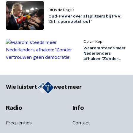
Dit is de Dag
EO
Oud-PVV’er over afsplitsers bij PVV:
'Dit is pure zetelroof'
Op z’n Kop!
Waarom steeds meer
Nederlanders
afhaken: 'Zonder
vertrouwen geen
democratie'
Wie luistert
weet meer
Radio
Info
Frequenties
Contact