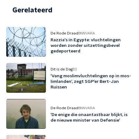
Gerelateerd
De Rode Draad
BNNVARA
Razzia's in Egypte: vluchtelingen
worden zonder uitzettingsbevel
gedeporteerd
Dit is de Dag
EO
'Vang mos­lim­vluch­te­lin­gen op in mos­
lim­lan­den', zegt SGP'er Bert-Jan
Ruissen
De Rode Draad
BNNVARA
'De enige die onaantastbaar blijkt, is
de nieuwe minister van Defensie'