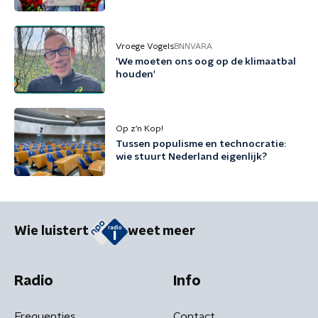
Vroege Vogels
BNNVARA
'We moeten ons oog op de klimaatbal
houden'
Op z’n Kop!
Tussen populisme en technocratie:
wie stuurt Nederland eigenlijk?
Wie luistert
weet meer
Radio
Info
Frequenties
Contact