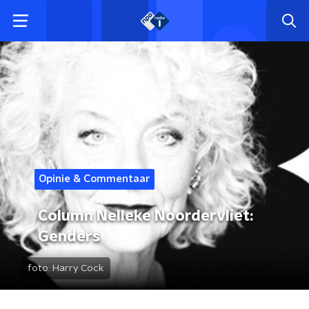
Opinie & Commentaar
Column Nelleke Noordervliet:
Genders
foto:
Harry Cock