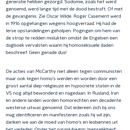
generatie hebben gezorgd. Sodomie, zoals het werd
genoemd, werd lange tijd met de dood bestraft. Of met
de gevangenis. Zie Oscar Wilde. Roger Casement werd
in 1916 opgehangen wegens hoogverraad. Hij had de
Ierse opstandelingen geholpen. Pogingen om hem van
de strop te redden mislukten omdat de Engelsen een
dagboek vervalsten waarin hij homoseksuele daden
beschreef. Geen genade dus!
De acties van McCarthy niet alleen tegen communisten
maar ook tegen homo's werden en worden door een
groot aantal diep-religieuze en hypocriete staten in de
VS nog altijd bewonderd en nagedaan. In Rusland, Iran
en andere landen worden homorechten een decadente
westerse uitwas genoemd. Dat iedereen zich bij ons
mag identificeren en manifesteren zoals hij wil zijn,
danken we aan de moed van homo's en lesbiennes uit
het verleden. Onder het paraplubegrip 'menselijkheid'.