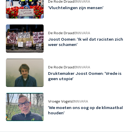
De Rode Draad
BNNVARA
'Vluchtelingen zijn mensen'
De Rode Draad
BNNVARA
Joost Oomen: 'Ik wil dat racisten zich
weer schamen'
De Rode Draad
BNNVARA
Druktemaker Joost Oomen: 'Vrede is
geen utopie'
Vroege Vogels
BNNVARA
'We moeten ons oog op de klimaatbal
houden'