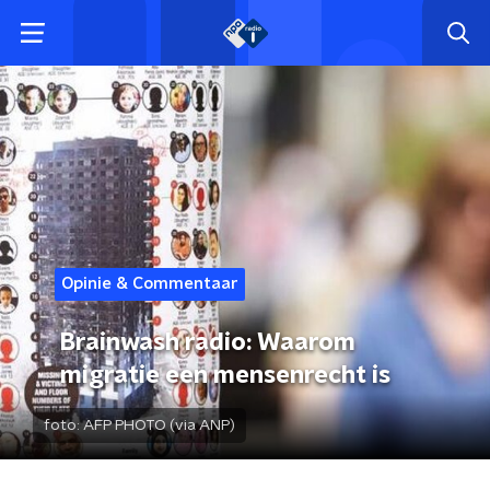
Opinie & Commentaar
Brainwash radio: Waarom
migratie een mensenrecht is
foto:
AFP PHOTO (via ANP)