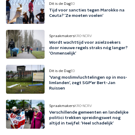
Dit is de Dag
EO
Tijd voor sancties tegen Marokko na
Ceuta? 'Ze moeten voelen'
Spraakmakers
KRO-NCRV
Wordt wachttijd voor asielzoekers
door nieuwe regels straks nóg langer?
'Onmenselijk'
Dit is de Dag
EO
'Vang mos­lim­vluch­te­lin­gen op in mos­
lim­lan­den', zegt SGP'er Bert-Jan
Ruissen
Spraakmakers
KRO-NCRV
Verschillende gemeenten en landelijke
politici trekken spreidingswet nog
altijd in twijfel: 'Heel schadelijk'