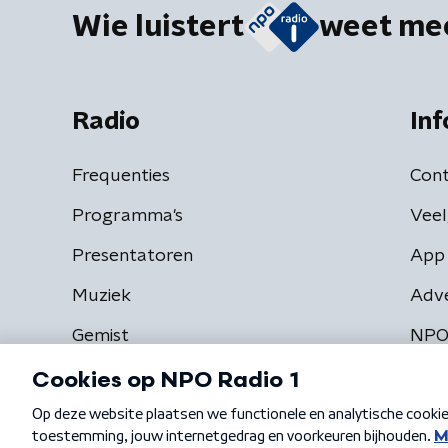
Wie luistert
weet me
Radio
Inf
Frequenties
Cont
Programma's
Veel
Presentatoren
App 
Muziek
Adv
Gemist
NPO
Algemene voorwaarden
Privacybeleid