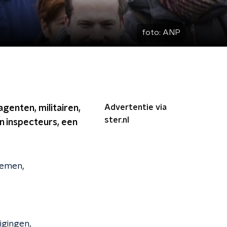
foto:
ANP
Advertentie via
genten, militairen,
ster.nl
n inspecteurs, een
temen,
igingen,