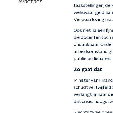
AVROTROS
taakstellingen, dere
weliswaar geld aan 
Verwaarlozing maak
Ook niet na een fi
die docenten toch 
ondankbaar. Onder
arbeidsomstandighe
publieke dienaren.
Zo gaat dat
Minister van Financ
schudt vertwijfeld z
verlangt hij naar de
dat crises hoogst z
Slechts twee opeen