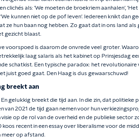
 en clichés als: 'We moeten de broekriem aanhalen', 'He
'We kunnen niet op de pof leven'. Iedereen knikt dan ged
lij dat ze hun baan nog hebben. Zo gaat dat in ons land a
t gezicht blaast.
ieve voorspoed is daarom de onvrede veel groter. Waaro
rekkelijk laag salaris als het kabinet op Prinsjesdag e
de schatkist. Een typische paradox: het revolutionaire v
et juist goed gaat. Den Haag is dus gewaarschuwd!
ng breekt aan
 En gelukkig breekt die tijd aan. In die zin, dat politieke 
en van 2021 de tijd gaan nemen voor hun verkiezingspr
isie op de rol van de overheid en de publieke sector zo
 koos recent in een essay over liberalisme voor de mid
n meer op afstand.