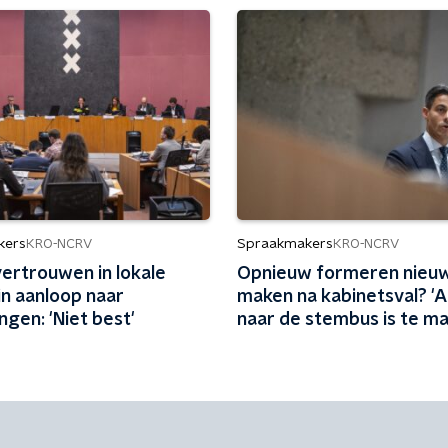
kers
Spraakmakers
KRO-NCRV
KRO-NCRV
vertrouwen in lokale
Opnieuw formeren nieu
 in aanloop naar
maken na kabinetsval? '
ngen: 'Niet best'
naar de stembus is te mak