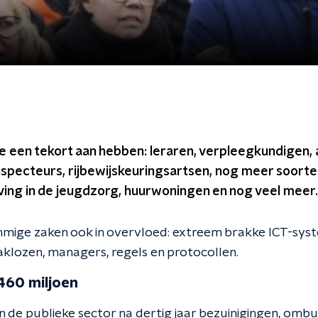
 een tekort aan hebben: leraren, verpleegkundigen, a
nspecteurs, rijbewijskeuringsartsen, nog meer soorte
ing in de jeugdzorg, huurwoningen en nog veel meer.
ommige zaken ook in overvloed: extreem brakke ICT-sys
aklozen, managers, regels en protocollen.
460 miljoen
an de publieke sector na dertig jaar bezuinigingen, ombu