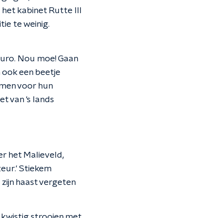
 het kabinet Rutte III
ie te weinig.
 euro. Nou moe! Gaan
 ook een beetje
omen voor hun
t van 's lands
er het Malieveld,
zeur.' Stiekem
e zijn haast vergeten
kwistig strooien met