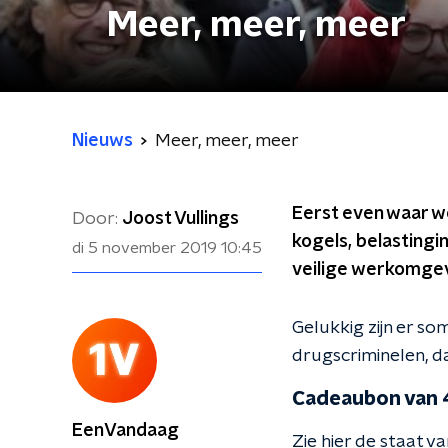
Meer, meer, meer
Nieuws
Meer, meer, meer
Eerst even waar we
Door:
Joost Vullings
kogels, belastingi
di 5 november 2019
10:45
veilige werkomgev
Gelukkig zijn er s
drugscriminelen, d
Cadeaubon van 
EenVandaag
Zie hier de staat v