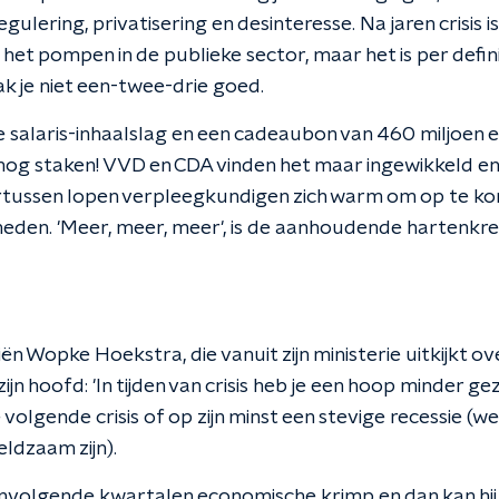
gulering, privatisering en desinteresse. Na jaren crisis is
het pompen in de publieke sector, maar het is per definit
 je niet een-twee-drie goed.
jne salaris-inhaalslag en een cadeaubon van 460 miljoen
nog staken! VVD en CDA vinden het maar ingewikkeld en
tussen lopen verpleegkundigen zich warm om op te k
den. 'Meer, meer, meer', is de aanhoudende hartenkree
iën Wopke Hoekstra, die vanuit zijn ministerie uitkijkt ov
ijn hoofd: 'In tijden van crisis heb je een hoop minder ge
 volgende crisis of op zijn minst een stevige recessie (w
eldzaam zijn).
volgende kwartalen economische krimp en dan kan hij 