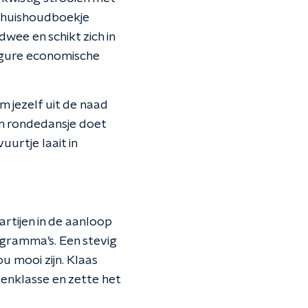
t huishoudboekje
wee en schikt zich in
ls gure economische
m jezelf uit de naad
en rondedansje doet
uurtje laait in
partijen in de aanloop
ogramma’s. Een stevig
u mooi zijn. Klaas
denklasse en zette het