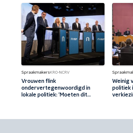
Spraakmakers
Spraakma
KRO-NCRV
Vrouwen flink
Weinig 
ondervertegenwoordigd in
politiek
lokale politiek: 'Moeten dit
verkiezi
aantrekkelijker maken'