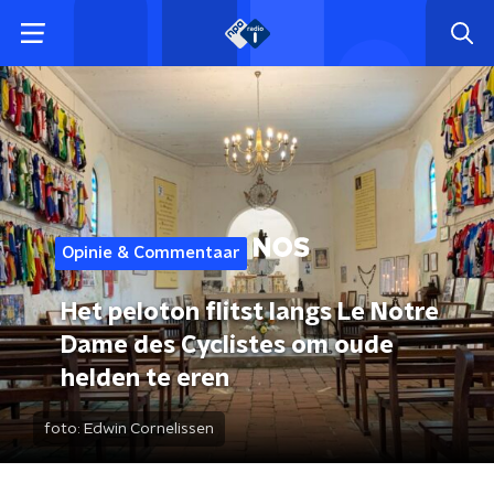
Opinie & Commentaar
Het peloton flitst langs Le Notre
Dame des Cyclistes om oude
helden te eren
foto:
Edwin Cornelissen