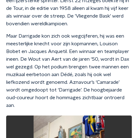
een ijzersterke sprinter. Liefst 22 ritzeges boekte hij in
de Tour, in de editie van 1958 alleen al kwam hij vijf keer
als winnaar over de streep. De 'Vliegende Bask' werd
bovendien wereldkampioen.
Maar Darrigade kon zich ook wegcijferen, hij was een
meesterlijke knecht voor zijn kopmannen, Louison
Bobet en Jacques Anquetil. Een winnaar en teamplayer
ineen. De Wout van Aert van de jaren ‘50, wordt in Dax
wel gezegd. Op het podium brengen twee mannen een
muzikaal eerbetoon aan Dédé, zoals hij ook wel
liefkozend wordt genoemd. Aznavour’s ‘Camarade’
wordt omgedoopt tot ‘Darrigade’. De hoogbejaarde
oud-coureur hoort de hommages zichtbaar ontroerd
aan.