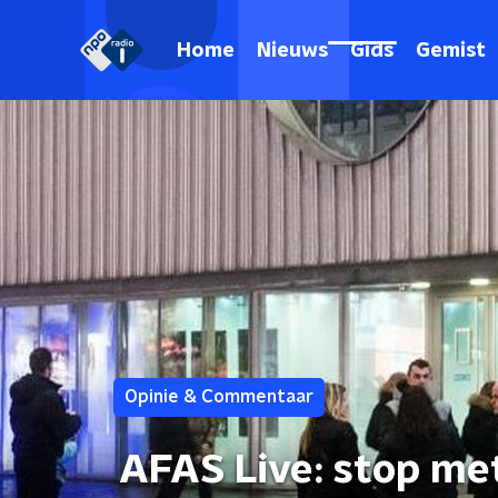
Home
Nieuws
Gids
Gemist
Opinie & Commentaar
AFAS Live: stop met