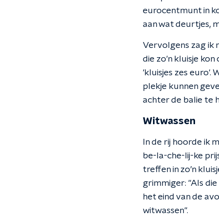
eurocentmunt in ko
aan wat deurtjes, m
Vervolgens zag ik m
die zo'n kluisje ko
'kluisjes zes euro'
plekje kunnen geve
achter de balie te h
Witwassen
In de rij hoorde i
be-la-che-lij-ke pr
treffen in zo’n klu
grimmiger: "Als die
het eind van de av
witwassen".