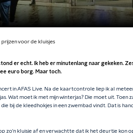
prijzen voor de kluisjes
ond er echt. Ik heb er minutenlang naar gekeken. Ze
twee euro borg. Maar toch.
ncert in AFAS Live. Na de kaartcontrole liep ik al mete
jas. Wat moet ik met mijn winterjas? Die moet uit. Toen 
je die bij de kleedhokjes in een zwembad vindt. Dat is hand
op zo'n kluisje af en verwachtte dat ik het deurtje kon o