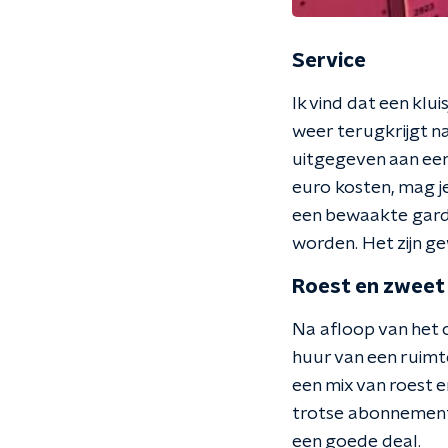
Service
Ik vind dat een klui
weer terugkrijgt na
uitgegeven aan een 
euro kosten, mag je 
een bewaakte garder
worden. Het zijn ge
Roest en zweet
Na afloop van het c
huur van een ruimte
een mix van roest e
trotse abonnementho
een goede deal.