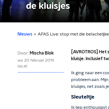
de kluisjes
Nieuws
AFAS Live: stop met die belachelijke 
[AVROTROS] Het st
Door:
Mischa Blok
kluisje. Inclusief 
wo 20 februari 2019
06:41
Ik ging naar een co
probleem aan. Mijn 
kluisjes, net zoals 
Sleuteltje
Ik liep enthousiast 