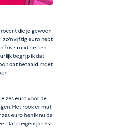
 eurocent die je gewoon
 zo'n vijftig euro hebt
 fris - rond de tien
rlijk begrijp ik dat
sloon dat betaald moet
ken.
 je zes euro voor de
engen. Het rook er muf,
 zes euro ben ik nu de
 Dat is eigenlijk best