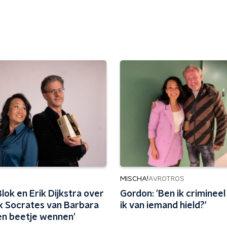
MISCHA!
AVROTROS
lok en Erik Dijkstra over
Gordon: 'Ben ik criminee
k Socrates van Barbara
ik van iemand hield?'
Een beetje wennen'