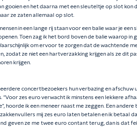
n gooien en het daarna met een sleuteltje op slot kon d
aar ze zaten allemaal op slot.
ensen in een lange rij staan voor een balie waar je een 
n openen. Toen zag ik het bord boven de balie waarop in 
. Waarschijnlijk om ervoor te zorgen dat de wachtende me
n, zodat ze niet een hartverzakking krijgen als ze dit 
oren krijgen.
k meerdere concertbezoekers hun verbazing en afschuw 
ijs. "Voor zes euro verwacht ik minstens een lekkere afha
isje", hoorde ik een meneer naast me zeggen. Een andere 
 zakkenvullers mij zes euro laten betalen en ik betaal d
ond geven ze me twee euro contant terug, dan is dat fei