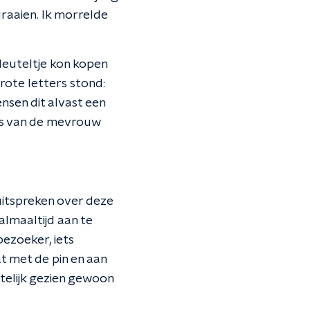
raaien. Ik morrelde
sleuteltje kon kopen
grote letters stond:
nsen dit alvast een
pas van de mevrouw
uitspreken over deze
almaaltijd aan te
bezoeker, iets
at met de pin en aan
telijk gezien gewoon