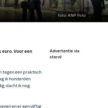
foto:
ANP Foto
Advertentie via
s euro. Voor een
ster.nl
en tegen een praktisch
zag ik honderden
ig, dacht ik nog.
penen en er een vijftig