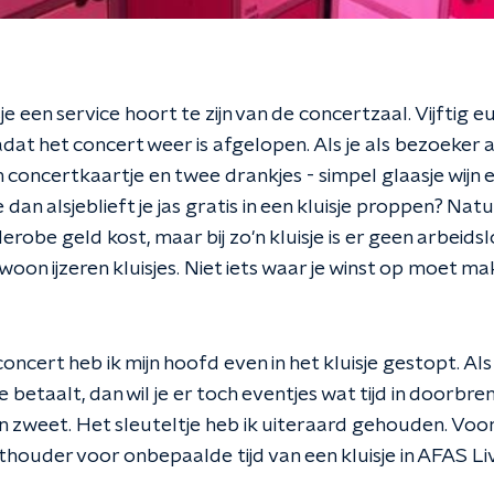
sje een service hoort te zijn van de concertzaal. Vijftig
dat het concert weer is afgelopen. Als je als bezoeker al
concertkaartje en twee drankjes - simpel glaasje wijn en
dan alsjeblieft je jas gratis in een kluisje proppen? Natuu
obe geld kost, maar bij zo'n kluisje is er geen arbeid
woon ijzeren kluisjes. Niet iets waar je winst op moet ma
oncert heb ik mijn hoofd even in het kluisje gestopt. Als
 betaalt, dan wil je er toch eventjes wat tijd in doorbr
n zweet. Het sleuteltje heb ik uiteraard gehouden. Voor
uder voor onbepaalde tijd van een kluisje in AFAS Live.