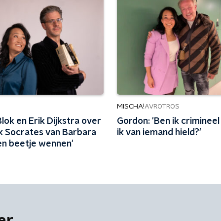
MISCHA!
AVROTROS
lok en Erik Dijkstra over
Gordon: 'Ben ik criminee
k Socrates van Barbara
ik van iemand hield?'
Een beetje wennen'
er