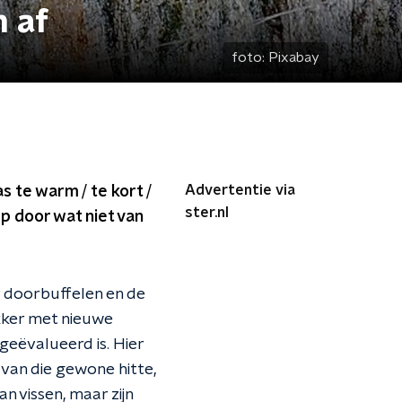
n af
foto:
Pixabay
Advertentie via
s te warm / te kort /
ster.nl
ep door wat niet van
r doorbuffelen en de
kker met nieuwe
geëvalueerd is. Hier
 van die gewone hitte,
an vissen, maar zijn