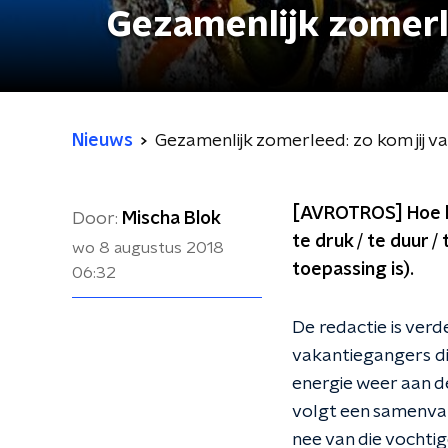
Gezamenlijk zomerle
Nieuws
Gezamenlijk zomerleed: zo kom jij v
[AVROTROS] Hoe heb
Door:
Mischa Blok
te druk / te duur /
wo 8 augustus 2018
toepassing is).
06:32
De redactie is verd
vakantiegangers d
energie weer aan de
volgt een samenvat
nee van die vochtige