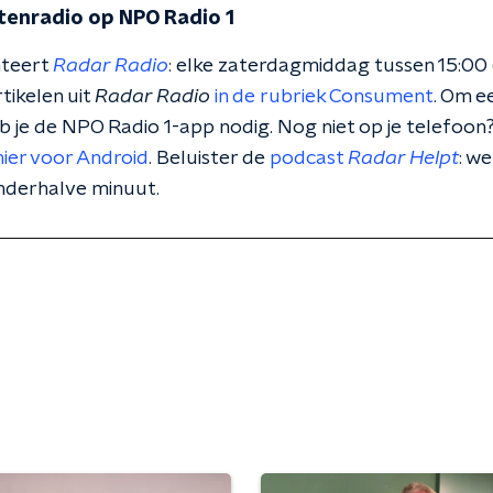
tenradio op NPO Radio 1
nteert
Radar Radio
: elke zaterdagmiddag tussen 15:00
rtikelen uit
Radar Radio
in de rubriek Consument
. Om e
eb je de NPO Radio 1-app nodig. Nog niet op je telefo
hier voor Android
. Beluister de
podcast
Radar Helpt
: w
anderhalve minuut.