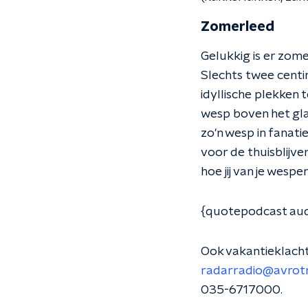
Zomerleed
Gelukkig is er zome
Slechts twee centi
idyllische plekken 
wesp boven het gla
zo'n wesp in fanat
voor de thuisblijve
hoe jij van je wespe
{quotepodcast audi
Ook vakantieklach
radarradio@avrotr
035-6717000.