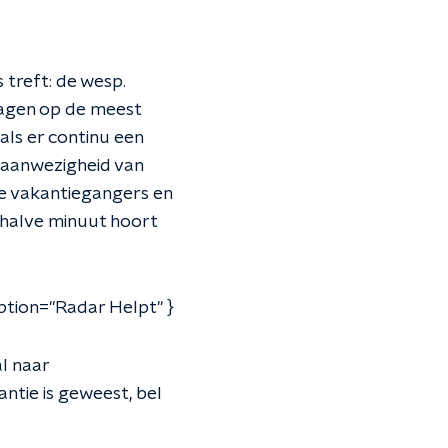
 treft: de wesp.
dagen op de meest
als er continu een
 aanwezigheid van
de vakantiegangers en
erhalve minuut hoort
ption="Radar Helpt" }
al naar
antie is geweest, bel