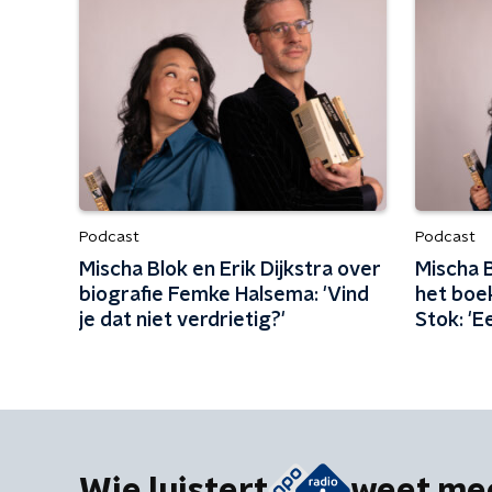
Podcast
Podcast
Mischa Blok en Erik Dijkstra over
Mischa B
biografie Femke Halsema: 'Vind
het boe
je dat niet verdrietig?'
Stok: '
Wie luistert
weet me