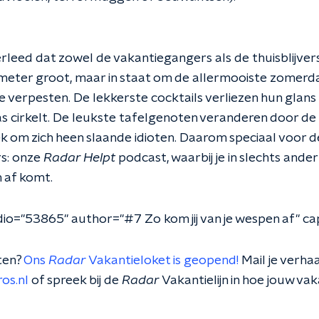
rleed dat zowel de vakantiegangers als de thuisblijvers
meter groot, maar in staat om de allermooiste zomer
te verpesten. De lekkerste cocktails verliezen hun glans 
s cirkelt. De leukste tafelgenoten veranderen door de
iek om zich heen slaande idioten. Daarom speciaal voor 
rs: onze
Radar Helpt
podcast, waarbij je in slechts and
n af komt.
o="53865" author="#7 Zo kom jij van je wespen af" ca
ten?
Ons
Radar
Vakantieloket is geopend!
Mail je verha
os.nl
of spreek bij de
Radar
Vakantielijn in hoe jouw vak