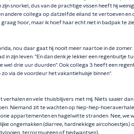
in zijn snorkel, dus van de prachtige vissen heeft hij weini
n andere collega op datzelfde eiland te vertoeven en d
 graag hoor, maar ik hoef haar echt niet in badpak te zie
orida, nou daar gaat hij nooit meer naartoe in de zomer.
 in zijn leven: "En dan denk je lekker een regenbuitje 
e wel drie uur duurden". Ook collega 3 heeft een regen
 zo via de voordeur het vakantiehuisje binnen".
t verhalen en vele thuisblijvers met mij. Niets saaier da
open. Niemand zit te wachten op hiep-hiep-hoeraverhal
one appartementen en hagelwitte stranden. Nee, we wi
lijke ongemakken (diarree, hardnekkige aircohoestjes) 
ndvlooien, terrormuggen of bedwantsen).