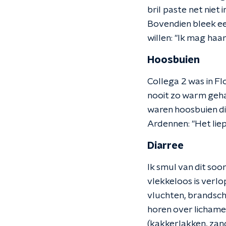
bril paste net niet 
Bovendien bleek ee
willen: "Ik mag haar
Hoosbuien
Collega 2 was in Fl
nooit zo warm gehad
waren hoosbuien di
Ardennen: "Het liep
Diarree
Ik smul van dit soor
vlekkeloos is verl
vluchten, brandsch
horen over lichame
(kakkerlakken, za