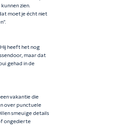
g kunnen zien.
at moet je écht niet
n".
 Hij heeft het nog
tussendoor, maar dat
bui gehad in de
n een vakantie die
en over punctuele
llen smeuïge details
of ongedierte