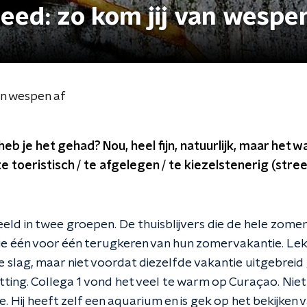
ed: zo kom jij van wespe
an wespen af
 je het gehad? Nou, heel fijn, natuurlijk, maar het wa
 te toeristisch / te afgelegen / te kiezelstenerig (stre
eeld in twee groepen. De thuisblijvers die de hele zome
ie één voor één terugkeren van hun zomervakantie. Le
 slag, maar niet voordat diezelfde vakantie uitgebreid 
ting. Collega 1 vond het veel te warm op Curaçao. Niet
. Hij heeft zelf een aquarium en is gek op het bekijken v