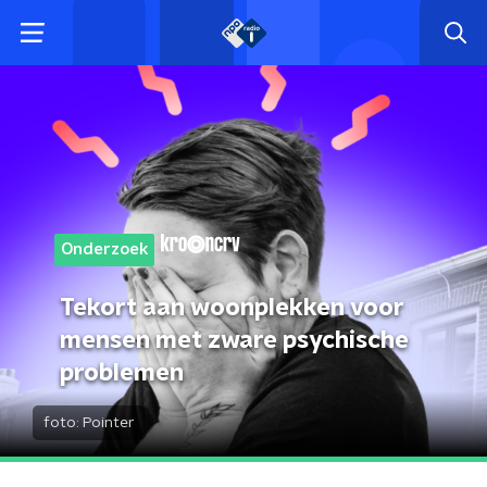
Onderzoek
Tekort aan woonplekken voor
mensen met zware psychische
problemen
foto:
Pointer