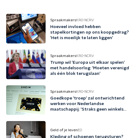
Spraakmakers
KRO-NCRV
Hoeveel invloed hebben
stapelkortingen op ons koopgedrag?
'Het is moeilijk te laten liggen'
Spraakmakers
KRO-NCRV
Trump wil 'Europa uit elkaar spelen'
met handelsoorlog: 'Moeten verenigd
als één blok terugslaan'
Spraakmakers
KRO-NCRV
Goedkope 'troep' zal ontwrichtend
werken voor Nederlandse
maatschappij: 'Straks geen winkels
meer'
Geld of je leven
EO
Kleding of schoenen terugsturen?