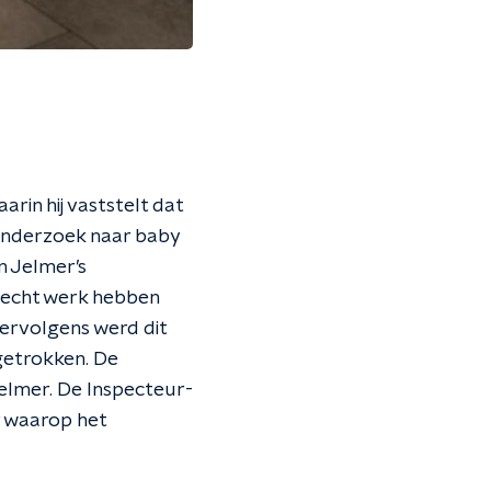
in hij vaststelt dat
onderzoek naar baby
n Jelmer’s
slecht werk hebben
ervolgens werd dit
ngetrokken. De
elmer. De Inspecteur-
r waarop het