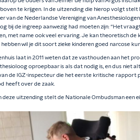
waarop de ouders van Jelmer de hulp van Argos inscha
 boven te krijgen. In de uitzending die hierop volgt stelt
er van de Nederlandse Vereniging van Anesthesiologen,
og bij de ingreep aanwezig had moeten zijn: “Het vraagt
n, met name ook veel ervaring. Je kan theoretisch de k
 hebben wil je dit soort zieke kinderen goed narcose ku
enhuis laat in 2011 weten dat ze vasthouden aan het pro
hesioloog oproepbaar is als dat nodig is, en dus niet al
g van de IGZ-inspecteur die het eerste kritische rapport 
od heeft over de zaak.
n deze uitzending stelt de Nationale Ombudsman een ei