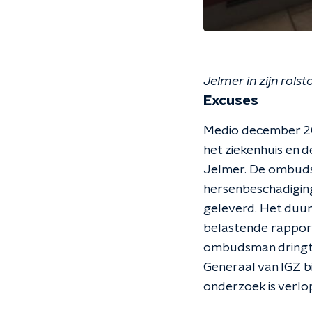
Jelmer in zijn rolst
Excuses
Medio december 201
het ziekenhuis en d
Jelmer. De ombudsm
hersenbeschadiging 
geleverd. Het duur
belastende rapport
ombudsman dringt 
Generaal van IGZ b
onderzoek is verlo