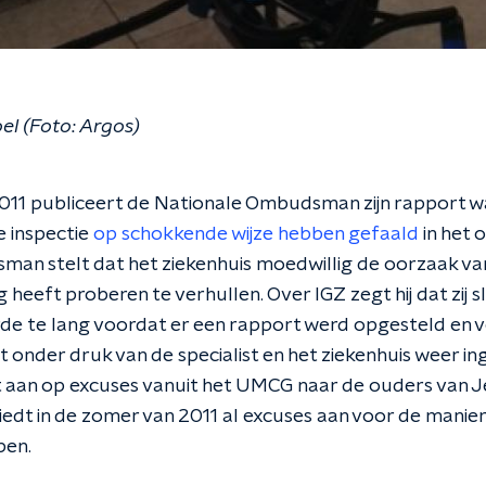
oel (Foto: Argos)
1 publiceert de Nationale Ombudsman zijn rapport waar
e inspectie
op schokkende wijze hebben gefaald
in het 
an stelt dat het ziekenhuis moedwillig de oorzaak va
heeft proberen te verhullen. Over IGZ zegt hij dat zij 
de te lang voordat er een rapport werd opgesteld en v
 onder druk van de specialist en het ziekenhuis weer i
aan op excuses vanuit het UMCG naar de ouders van J
iedt in de zomer van 2011 al excuses aan voor de manie
pen.