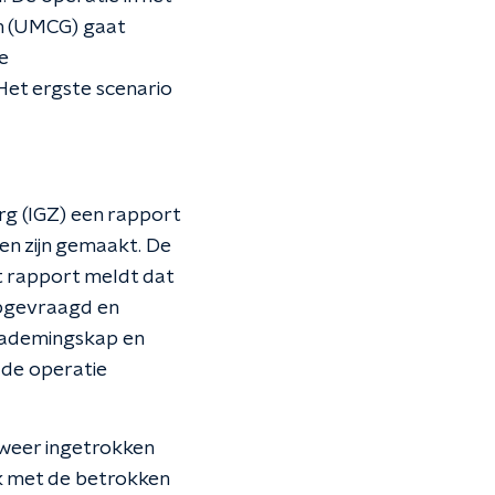
en (UMCG) gaat
e
 Het ergste scenario
rg (IGZ) een rapport
en zijn gemaakt. De
t rapport meldt dat
opgevraagd en
eademingskap en
 de operatie
g weer ingetrokken
k met de betrokken