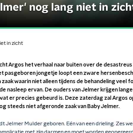
mer' nog lang niet in zich
t in zicht
cht Argos het verhaal naar buiten over de desastreu
et pasgeboren jongetje loopt een zware hersenbescha
zaak waarin niet alleen tijdens de behandeling veel f
 de nasleep ervan. De ouders van Jelmer krijgen lange
 wat er precies gebeurd is. Deze zaterdag zal Argos
og steeds niet afgeronde zaak van Baby Jelmer.
t Jelmer Mulder geboren. Eén van een drieling. Zes we
complicatie met zijn darmen en moet worden geopereerd.