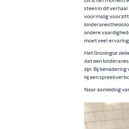
Dit is het moment 
steen in dit verhaal
voormalig voorzitt
kinderanesthesiolo
andere vaardighede
moet veel ervaring
Het Groningse ziek
dat een kinderanest
zijn. Bij benaderin
hij een spreekverb
Naar aanleiding va