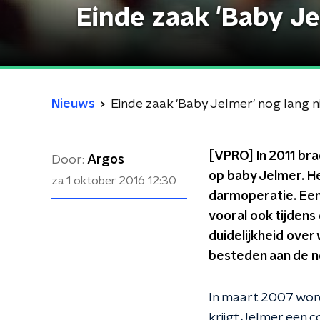
Einde zaak 'Baby Jel
Nieuws
Einde zaak 'Baby Jelmer' nog lang nie
[VPRO] In 2011 bra
Door:
Argos
op baby Jelmer. H
za 1 oktober 2016
12:30
darmoperatie. Een 
vooral ook tijdens
duidelijkheid over
besteden aan de n
In maart 2007 word
krijgt Jelmer een 