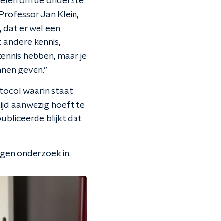
kelen om de onderste
 Professor Jan Klein,
 dat er wel een
 andere kennis,
ennis hebben, maar je
nnen geven.”
tocol waarin staat
tijd aanwezig hoeft te
publiceerde blijkt dat
gen onderzoek in.