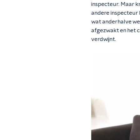
inspecteur. Maar kr
andere inspecteur k
wat anderhalve wee
afgezwakt en het c
verdwijnt.