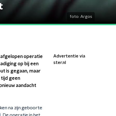
t
foto:
Argos
Advertentie via
s afgelopen operatie
ster.nl
diging op bij een
out is gegaan, maar
 tijd geen
 opnieuw aandacht
ken na zijn geboorte
 De operatie in het