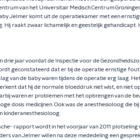
centrum van het Universitair Medisch Centrum Groning
aby Jelmer komt uit de operatiekamer met een ernstig
 Hij raakt zwaar lichamelijk en geestelijk gehandicapt.
 drie jaar voordat de Inspectie voor de Gezondheidszo
ordt geconstateerd dat er bij de operatie ernstige fout
lag van de baby waren tijdens de operatie erg laag. He
erkent dat hij de normale bloeddruk niet wist, en niet 
arbij waren er problemen met het opbrengen van de b
oge dosis medicijnen. Ook was de anesthesioloog die bij
n kinderanesthesioloog.
ische- rapport wordt in het voorjaar van 2011 plotselin
ders van Jelmer willen na deze mededeling een gespre