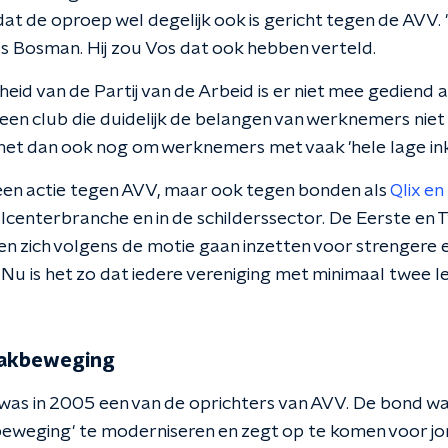
at de oproep wel degelijk ook is gericht tegen de AVV. 
us Bosman. Hij zou Vos dat ook hebben verteld.
id van de Partij van de Arbeid is er niet mee gediend 
een club die duidelijk de belangen van werknemers niet 
het dan ook nog om werknemers met vaak 'hele lage in
leen actie tegen AVV, maar ook tegen bonden als
Qlix en
llcenterbranche en in de schilderssector. De Eerste e
eten zich volgens de motie gaan inzetten voor strengere
. Nu is het zo dat iedere vereniging met minimaal twee le
vakbeweging
was in 2005 een van de oprichters van AVV. De bond w
eweging' te moderniseren en zegt op te komen voor jo