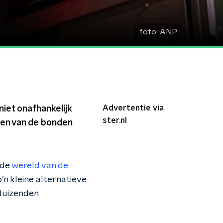
foto:
ANP
Advertentie via
iet onafhankelijk
ster.nl
 een van de bonden
 de
wereld van de
'n kleine alternatieve
 duizenden