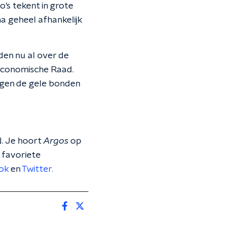
's tekent in grote
a geheel afhankelijk
den nu al over de
 Economische Raad.
tegen de gele bonden
. Je hoort
Argos
op
 favoriete
ok
en
Twitter.