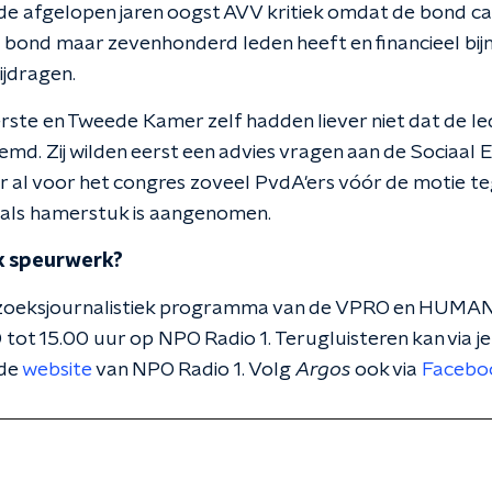
de afgelopen jaren oogst AVV kritiek omdat de bond cao
e bond maar zevenhonderd leden heeft en financieel bijn
ijdragen.
erste en Tweede Kamer zelf hadden liever niet dat de le
md. Zij wilden eerst een advies vragen aan de Sociaal
 er al voor het congres zoveel PvdA'ers vóór de motie 
 als hamerstuk is aangenomen.
ek speurwerk?
rzoeksjournalistiek programma van de VPRO en HUMAN
tot 15.00 uur op NPO Radio 1. Terugluisteren kan via je
 de
website
van NPO Radio 1. Volg
Argos
ook via
Facebo