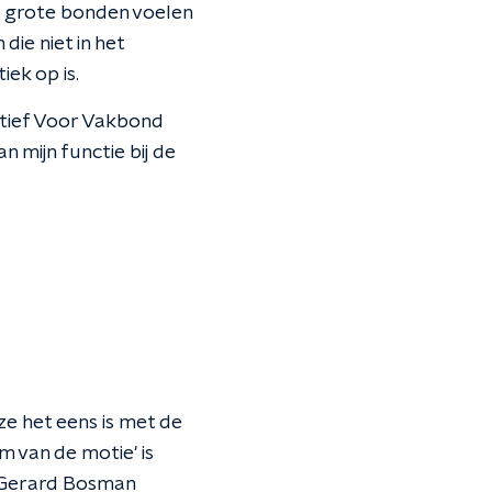
De grote bonden voelen
die niet in het
ek op is.
atief Voor Vakbond
n mijn functie bij de
e het eens is met de
 van de motie' is
e Gerard Bosman