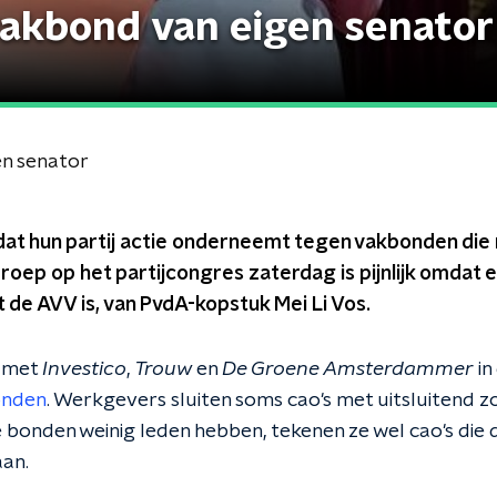
akbond van eigen senator
en senator
dat hun partij actie onderneemt tegen vakbonden die n
roep op het partijcongres zaterdag is pijnlijk omdat
 de AVV is, van PvdA-kopstuk Mei Li Vos.
 met
Investico
,
Trouw
en
De Groene Amsterdammer
in
onden
. Werkgevers sluiten soms cao's met uitsluitend zo
bonden weinig leden hebben, tekenen ze wel cao's die
an.