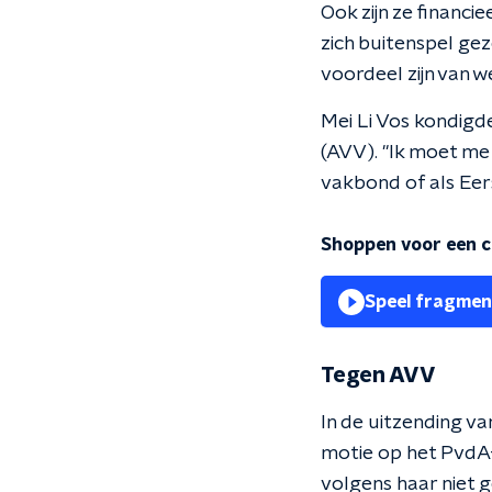
Ook zijn ze financi
zich buitenspel gez
voordeel zijn van w
Mei Li Vos kondigd
(AVV). "Ik moet me 
vakbond of als Eer
Shoppen voor een 
Speel fragmen
Tegen AVV
In de uitzending v
motie op het PvdA-
volgens haar niet 