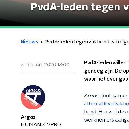
PvdA-leden tegen v
Nieuws
PvdA-leden tegen vakbond van eig
PvdA-leden willen 
za 7 maart 2020
18:00
genoeg zijn. De op
waar het over gaat
Argos
dook samen
alternatieve vakb
bond. Hoewel deze 
Argos
werknemers aanga
HUMAN & VPRO