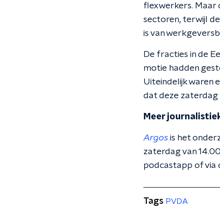
flexwerkers. Maar 
sectoren, terwijl d
is van werkgeversb
De fracties in de E
motie hadden geste
Uiteindelijk waren
dat deze zaterdag
Meer journalisti
Argos
is het onde
zaterdag van 14.00 
podcastapp of via
Tags
PVDA