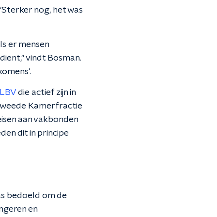
"Sterker nog, het was
als er mensen
dient," vindt Bosman.
komens'.
 LBV
die actief zijn in
n Tweede Kamerfractie
 eisen aan vakbonden
den dit in principe
as bedoeld om de
ngeren en