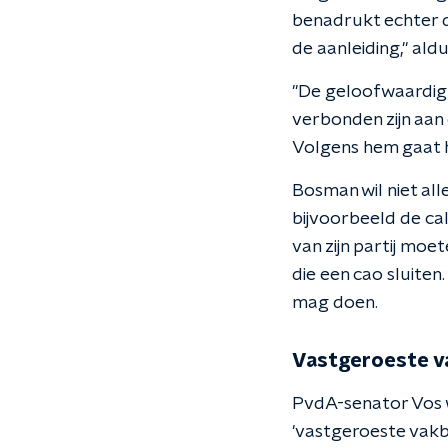
benadrukt echter d
de aanleiding," ald
"De geloofwaardighe
verbonden zijn aan 
Volgens hem gaat 
Bosman wil niet al
bijvoorbeeld de ca
van zijn partij mo
die een cao sluiten
mag doen.
Vastgeroeste 
PvdA-senator Vos 
'vastgeroeste vakb