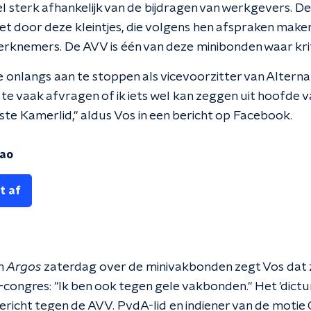
eel sterk afhankelijk van de bijdragen van werkgevers. 
et door deze kleintjes, die volgens hen afspraken maken 
erknemers. De AVV is één van deze minibonden waar kriti
e onlangs aan te stoppen als vicevoorzitter van Altern
te vaak afvragen of ik iets wel kan zeggen uit hoofde va
ste Kamerlid," aldus Vos in een bericht op Facebook.
cao
t af
an
Argos
zaterdag over de minivakbonden zegt Vos dat z
congres: "Ik ben ook tegen gele vakbonden." Het 'dictum
gericht tegen de AVV. PvdA-lid en indiener van de moti