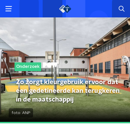
Onderzoek
Zo zorgt kleurgebruik ervoor dat
een gedetineerde kan terugkeren
in de maatschappij
foto:
ANP