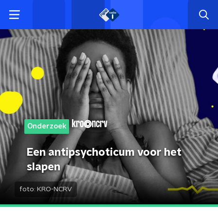
Onderzoek
Een antipsychoticum voor het
slapen
foto:
KRO-NCRV