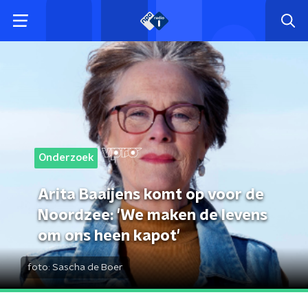
Onderzoek
Arita Baaijens komt op voor de
Noordzee: 'We maken de levens
om ons heen kapot'
foto:
Sascha de Boer