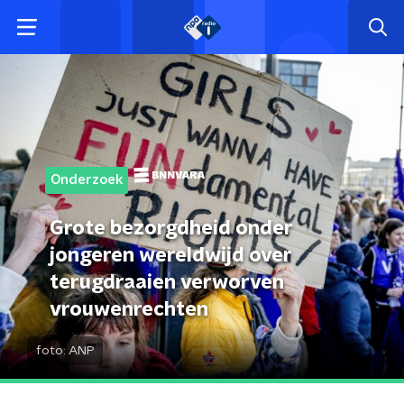
Onderzoek
Grote bezorgdheid onder
jongeren wereldwijd over
terugdraaien verworven
vrouwenrechten
foto:
ANP