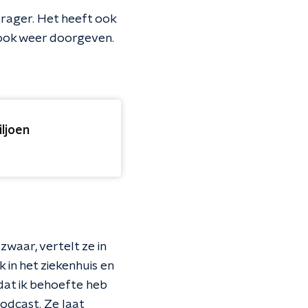
drager. Het heeft ook
e ook weer doorgeven.
iljoen
 zwaar, vertelt ze in
in het ziekenhuis en
s dat ik behoefte heb
podcast. Ze laat