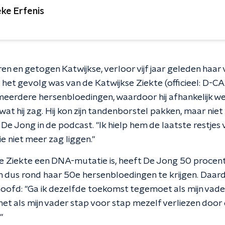
eke Erfenis
n en getogen Katwijkse, verloor vijf jaar geleden haar
 het gevolg was van de Katwijkse Ziekte (officieel: D-
erdere hersenbloedingen, waardoor hij afhankelijk werd 
at hij zag. Hij kon zijn tandenborstel pakken, maar ni
 De Jong in de podcast. "Ik hielp hem de laatste restjes
ie niet meer zag liggen."
e Ziekte een DNA-mutatie is, heeft De Jong 50 procen
n dus rond haar 50e hersenbloedingen te krijgen. Daard
oofd: "Ga ik dezelfde toekomst tegemoet als mijn vade
k net als mijn vader stap voor stap mezelf verliezen door
"