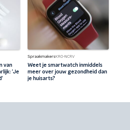
Spraakmakers
KRO-NCRV
n van
Weet je smartwatch inmiddels
lijk: 'Je
meer over jouw gezondheid dan
d'
je huisarts?