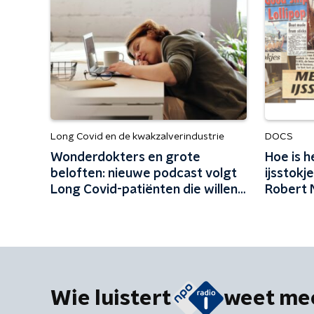
Long Covid en de kwakzalverindustrie
DOCS
Wonderdokters en grote
Hoe is 
beloften: nieuwe podcast volgt
ijsstok
Long Covid-patiënten die willen
Robert 
genezen
Wie luistert
weet me