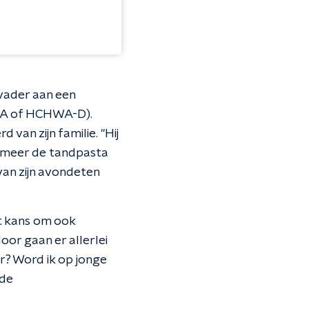
 vader aan een
CAA of HCHWA-D).
van zijn familie. "Hij
et meer de tandpasta
 van zijn avondeten
t kans om ook
oor gaan er allerlei
r? Word ik op jonge
 de