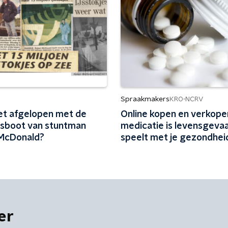
Spraakmakers
KRO-NCRV
het afgelopen met de
Online kopen en verkope
jesboot van stuntman
medicatie is levensgevaar
McDonald?
speelt met je gezondhei
er