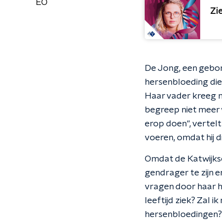
EO
Zi
De Jong, een gebore
hersenbloeding die
Haar vader kreeg me
begreep niet meer w
erop doen", vertelt
voeren, omdat hij d
Omdat de Katwijks
gendrager te zijn e
vragen door haar h
leeftijd ziek? Zal i
hersenbloedingen?