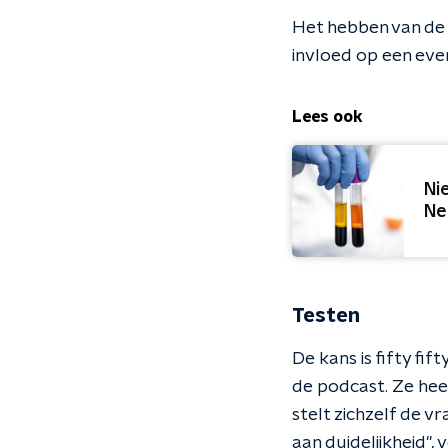
Het hebben van de 
invloed op een eve
Lees ook
Ni
Ne
Testen
De kans is fifty fif
de podcast. Ze hee
stelt zichzelf de vr
aan duidelijkheid",