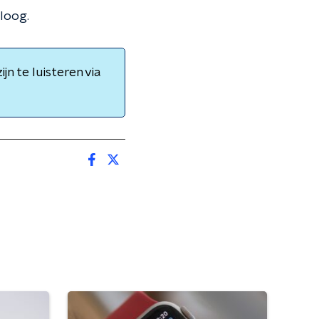
loog.
n te luisteren via