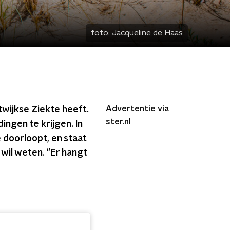
foto:
Jacqueline de Haas
Advertentie via
twijkse Ziekte heeft.
ster.nl
ingen te krijgen. In
e doorloopt, en staat
wil weten. "Er hangt