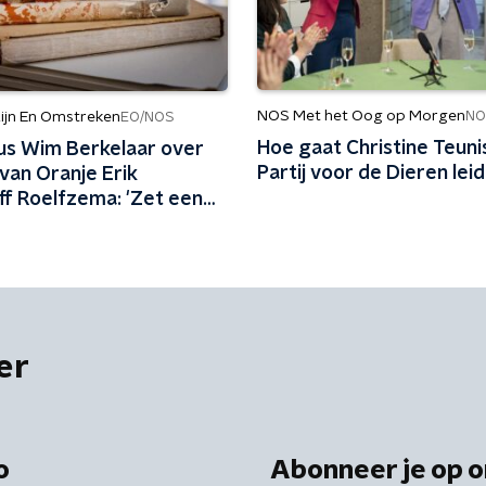
NOS Met het Oog op Morgen
NO
ijn En Omstreken
EO/NOS
Hoe gaat Christine Teuni
cus Wim Berkelaar over
Partij voor de Dieren lei
van Oranje Erik
ff Roelfzema: 'Zet een
er bij deze oude held'
er
o
Abonneer je op o