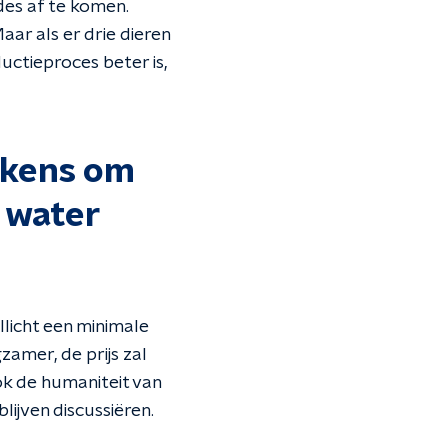
des af te komen.
Maar als er drie dieren
ctieproces beter is,
rkens om
t water
llicht een minimale
zamer, de prijs zal
ok de humaniteit van
lijven discussiëren.