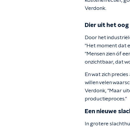
kosteneffectief, go
Verdonk.
Dier uit het oog
Door het industriël
"Het moment dat een
"Mensen zien óf een
onzichtbaar, dat wo
En wat zich precie
willen velen waarsch
Verdonk, "Maar uit
productieproces."
Een nieuwe slach
In grotere slachth