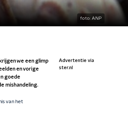
foto:
ANP
Advertentie via
krijgen we een glimp
ster.nl
beelden en vorige
een goede
de mishandeling.
is van het