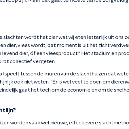
edkoop zijn. Maar dat gaat ten koste van de zorgvuldigh
e slachten wordt het dier wat wij eten letterlijk uit ons
 dier, vlees wordt, dat moment is uit het zicht verdwe
 levend dier, óf een vleesproduct." Het stadium en proc
rdt collectief vergeten.
s afspeelt tussen de muren van de slachthuizen dat wete
ijnlijk ook niet weten. "Er is wel veel te doen om dierenwe
eindelijk gaat het toch om de economie en om de snelhe
tlijn?
uizen worden vaak wel nieuwe, effectievere slachtmet