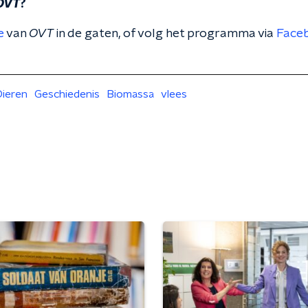
OVT
?
e
van
OVT
in de gaten, of volg het programma via
Face
Dieren
Geschiedenis
Biomassa
vlees