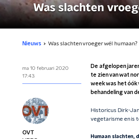
Was slachten vroe
Nieuws
Was slachten vroeger wél humaan?
De afgelopen jaren
ma 10 februari 2020
te zien van wat nor
17:43
week was het óók 
behandeling van d
Historicus Dirk-Ja
vegetarisme en is t
OVT
Humaan slachten, d