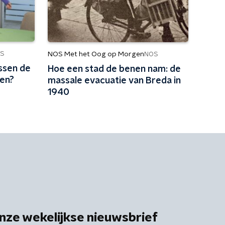
S
NOS Met het Oog op Morgen
NOS
ssen de
Hoe een stad de benen nam: de
den?
massale evacuatie van Breda in
1940
nze wekelijkse nieuwsbrief