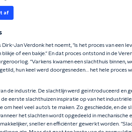
t af
s
als Dirk-Jan Verdonk het noemt, "is het proces van een le
 blikje of een bakje." En dat proces ontstond in de Vere
rgeroorlog. "Varkens kwamen een slachthuis binnen, 
pgetild, hun keel werd doorgesneden… het hele proces 
van de industrie. De slachtlijn werd geïntroduceerd en 
de eerste slachthuizen inspiratie op van het industriële p
 om heel veel auto's te maken. Zo geschiedde, en
de s
anneer het slachten wordt opgedeeld in mechanische en
makkelijker, sneller en efficiënter gewerkt worden. "Sla