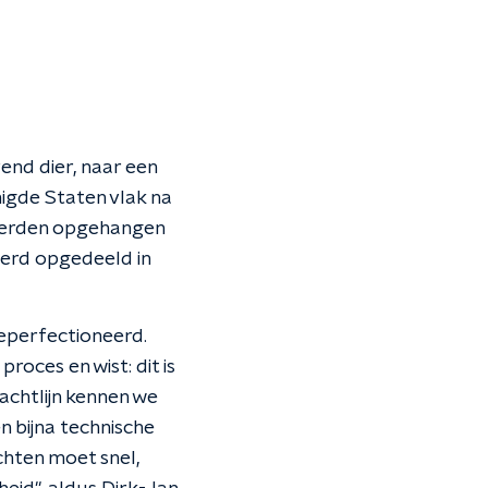
vend dier, naar een
nigde Staten vlak na
werden opgehangen
werd opgedeeld in
geperfectioneerd.
roces en wist: dit is
lachtlijn kennen we
 bijna technische
chten moet snel,