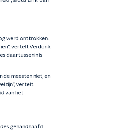
eid", aldus Dirk-Jan
 oog werd onttrokken.
nen", vertelt Verdonk.
es daartussenin is
n de meesten niet, en
lzijn", vertelt
id van het
hodes gehandhaafd.