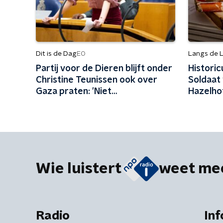
Dit is de Dag
Langs de L
EO
Partij voor de Dieren blijft onder
Histori
Christine Teunissen ook over
Soldaat 
Gaza praten: 'Niet
Hazelho
wereldvreemd zijn'
bijsluit
Wie luistert
weet me
Radio
Inf