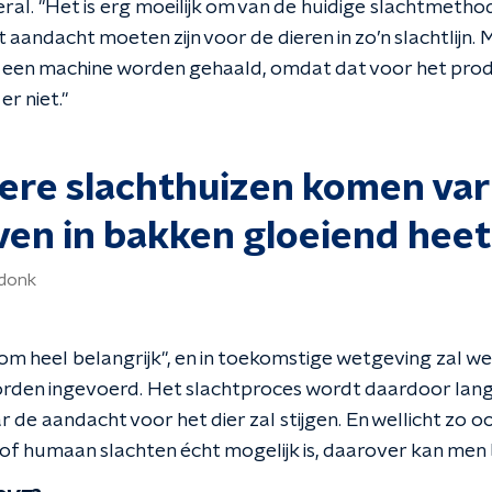
ral. "Het is erg moeilijk om van de huidige slachtmetho
t aandacht moeten zijn voor de dieren in zo’n slachtlijn. 
een machine worden gehaald, omdat dat voor het produ
er niet."
dere slachthuizen komen va
ven in bakken gloeiend hee
rdonk
m heel belangrijk", en in toekomstige wetgeving zal we
 worden ingevoerd. Het slachtproces wordt daardoor lang
de aandacht voor het dier zal stijgen. En wellicht zo o
of humaan slachten écht mogelijk is, daarover kan men b