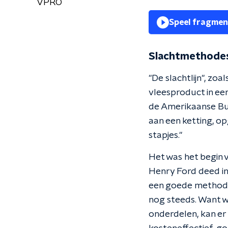
VPRO
Speel fragmen
Slachtmethode
"De slachtlijn", zo
vleesproduct in een
de Amerikaanse Bu
aan een ketting, o
stapjes."
Het was het begin 
Henry Ford deed in 
een goede methode
nog steeds. Want w
onderdelen, kan er 