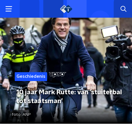
Geschiedenis
10 jaar Mark Rutte: van 'stuiterbal
tot staatsman'
foto:
ANP