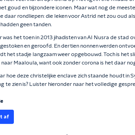
met goud en bijzondere iconen. Maar wat nog de meest
 daar rondliepen: die leken voor Astrid net zou oud al
n hadden geen tanden.
 was het toen in 2013 jihadisten van Al Nusra de stad 
 gestoken en geroofd. En dertien nonnen werden ontv
wordt het stadje langzaam weer opgebouwd. Toch is het 
 naar Maaloula, want ook zonder corona is het daar nog n
r hoe deze christelijke enclave zich staande houdt in Sy
 te zien is? Luister hieronder naar het volledige gespr
ie
t af