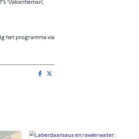
T'
s 'Vakantieman',
volg het programma via