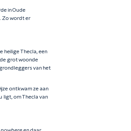
rde in Oude
. Zo wordt er
 heilige Thecla, een
n de grot woonde
 grondleggers van het
wijze ontkwam ze aan
 ligt, om Thecla van
f nowhere
en daar