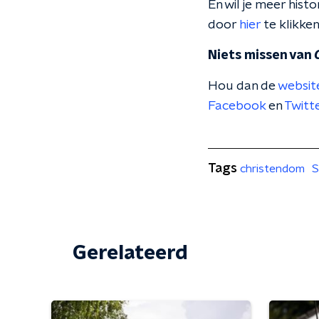
En wil je meer hist
door
hier
te klikken
Niets missen van
Hou dan de
websit
Facebook
en
Twitt
Tags
christendom
S
Gerelateerd