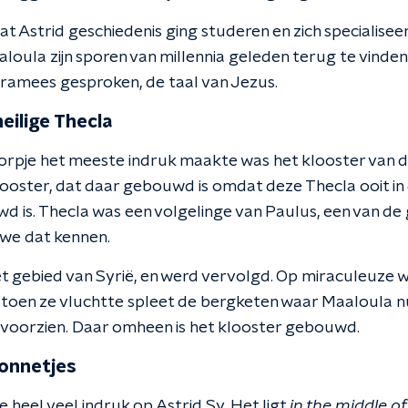
t Astrid geschiedenis ging studeren en zich specialisee
aloula zijn sporen van millennia geleden terug te vinden
ramees gesproken, de taal van Jezus.
eilige Thecla
dorpje het meeste indruk maakte was het klooster van de
ooster, dat daar gebouwd is omdat deze Thecla ooit i
 is. Thecla was een volgelinge van Paulus, een van de
we dat kennen.
t gebied van Syrië, en werd vervolgd. Op miraculeuze 
 toen ze vluchtte spleet de bergketen waar Maaloula nu
e voorzien. Daar omheen is het klooster gebouwd.
onnetjes
 heel veel indruk op Astrid Sy. Het ligt
in the middle o