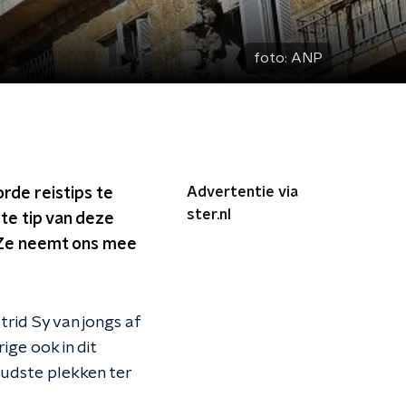
foto:
ANP
Advertentie via
de reistips te
ster.nl
ste tip van deze
. Ze neemt ons mee
rid Sy van jongs af
ge ook in dit
 oudste plekken ter