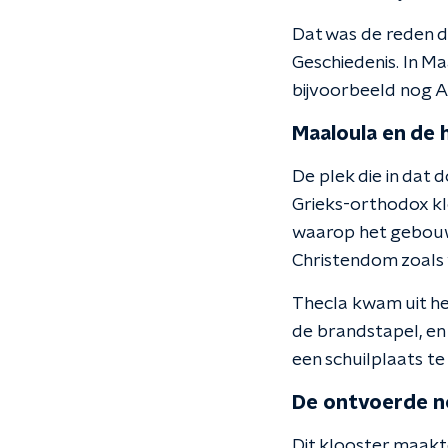
Dat was de reden da
Geschiedenis. In Ma
bijvoorbeeld nog A
Maaloula en de h
De plek die in dat 
Grieks-orthodox kl
waarop het gebouwd
Christendom zoals 
Thecla kwam uit he
de brandstapel, en
een schuilplaats t
De ontvoerde n
Dit klooster maakte