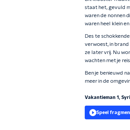
staat het, gevuld 
waren de nonnen die
waren heel klein e
Des te schokkender
verwoest, in brand
ze later vrij. Nu 
wachten met je reis
Ben je benieuwd naa
meer in de omgeving
Vakantieman 1, Syr
Speel fragmen