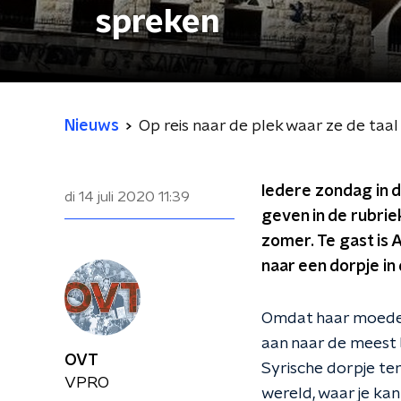
spreken
Nieuws
Op reis naar de plek waar ze de taa
Iedere zondag in 
di 14 juli 2020
11:39
geven in de rubriek
zomer. Te gast is 
naar een dorpje in
Omdat haar moeder 
aan naar de meest 
OVT
Syrische dorpje ter
VPRO
wereld, waar je ka