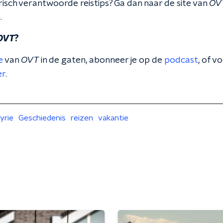
orisch verantwoorde reistips? Ga dan naar de site van
OV
.
OVT
?
e
van
OVT
in de gaten, abonneer je op de
podcast
, of 
er
.
yrie
Geschiedenis
reizen
vakantie