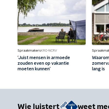
Spraakmakers
Spraakma
KRO-NCRV
'Juist mensen in armoede
Waarom
zouden even op vakantie
zomerva
moeten kunnen'
lang is
Wie luistert
weet me