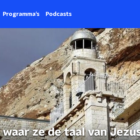
Programma's
Podcasts
k waar ze de taal van Jezu