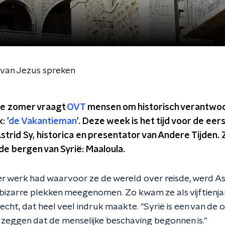
l van Jezus spreken
de zomer vraagt
OVT
mensen om historisch verantwoor
: '
de Vakantieman
'. Deze week is het tijd voor de eer
Astrid Sy, historica en presentator van Andere Tijden
 de bergen van Syrië: Maaloula.
werk had waarvoor ze de wereld over reisde, werd Ast
bizarre plekken meegenomen. Zo kwam ze als vijftienjari
echt, dat heel veel indruk maakte. "Syrië is een van de
n zeggen dat de menselijke beschaving begonnen is."