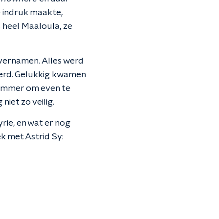
e indruk maakte,
s heel Maaloula, ze
overnamen. Alles werd
oerd. Gelukkig kwamen
slimmer om even te
iet zo veilig.
rië, en wat er nog
ek met Astrid Sy: