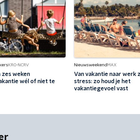
kers
Nieuwsweekend
KRO-NCRV
MAX
 zes weken
Van vakantie naar werk 
kantie wél of niet te
stress: zo houd je het
vakantiegevoel vast
er