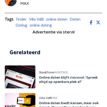
MAX
Tags
Tinder
Villa VdB
online daten
Daten
Dating
online dating
Advertentie via ster.nl
Gerelateerd
Stax&Toine
AVROTROS
Online daten blijft risicovol: 'Spreek
altijd op openbare plek af'
Villa VdB
MAX
Online daten biedt kansen, maar ook