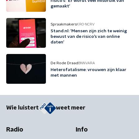
risico’s: 'Er wordt veel misbruik van
gemaakt'
Spraakmakers
KRO-NCRV
Stand.nl: 'Mensen zijn zich te weinig
bewust van de risico’s van online
daten'
De Rode Draad
BNNVARA
Heterofatalisme: vrouwen zijn klaar
met mannen
Wie luistert
weet meer
Radio
Info