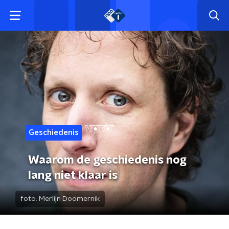
Geschiedenis
Waarom de geschiedenis nog
lang niet klaar is
foto:
Merlijn Doomernik