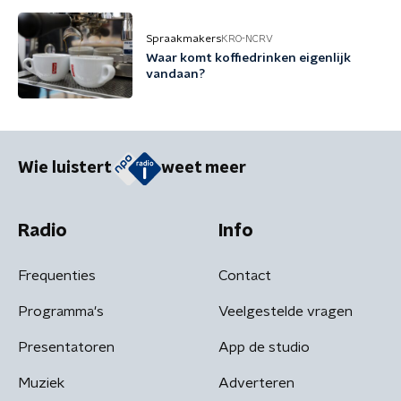
Spraakmakers
KRO-NCRV
Waar komt koffiedrinken eigenlijk
vandaan?
Wie luistert
weet meer
Radio
Info
Frequenties
Contact
Programma's
Veelgestelde vragen
Presentatoren
App de studio
Muziek
Adverteren