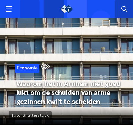
Economie
Waarom het in Arnhem niet goed
lukt om de schulden van arme
gezinnen kwijt te schelden
foto:
Shutterstock