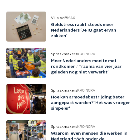
Villa VdB
MAX
Geldstress raakt steeds meer
Nederlanders 'Je IQ gaat ervan
zakken'
Spraakmakers
KRO-NCRV
Meer Nederlanders moeite met
rondkomen: 'Trauma van vier jaar
geleden nog niet verwerkt'
Spraakmakers
KRO-NCRV
Hoe kan armoedebestrijding beter
aangepakt worden? 'Het was vroeger
simpeler'
Spraakmakers
KRO-NCRV
Waarom leven mensen die werken in
Nederland tóch onder de