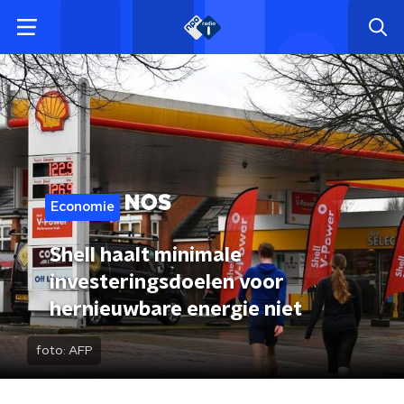
Economie
Shell haalt minimale
investeringsdoelen voor
hernieuwbare energie niet
foto:
AFP