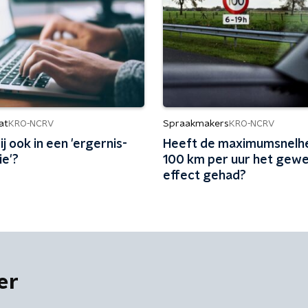
at
Spraakmakers
KRO-NCRV
KRO-NCRV
j ook in een 'ergernis-
Heeft de maximumsnelhe
e'?
100 km per uur het gew
effect gehad?
er