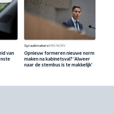
Spraakmakers
KRO-NCRV
id van
Opnieuw formeren nieuwe norm
enste
maken na kabinetsval? 'Alweer
naar de stembus is te makkelijk'