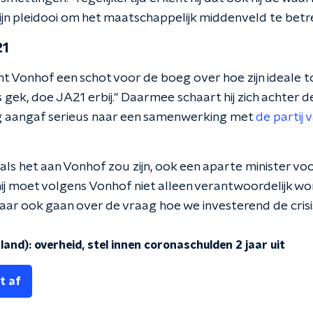
ijn pleidooi om het maatschappelijk middenveld te betr
21
Vonhof een schot voor de boeg over hoe zijn ideale t
s gek, doe JA21 erbij." Daarmee schaart hij zich achter 
 aangaf serieus naar een samenwerking met
de partij
t als het aan Vonhof zou zijn, ook een aparte minister voo
f hij moet volgens Vonhof niet alleen verantwoordelijk w
ar ook gaan over de vraag hoe we investerend de crisi
nd): overheid, stel innen coronaschulden 2 jaar uit
t af