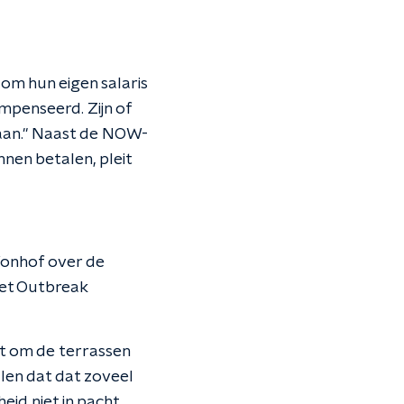
om hun eigen salaris
mpenseerd. Zijn of
edaan." Naast de NOW-
en betalen, pleit
 Vonhof over de
het Outbreak
et om de terrassen
llen dat dat zoveel
heid niet in pacht