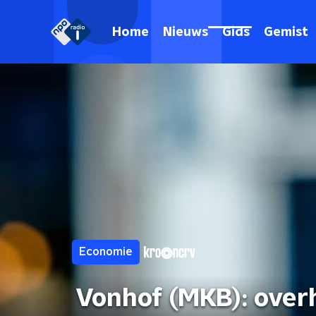
Home
Nieuws
Gids
Gemist
Economie
Vonhof (MKB): overh