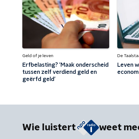
Geld of je leven
De Taalsta
Erfbelasting? 'Maak onderscheid
Leven wi
tussen zelf verdiend geld en
economi
geërfd geld'
Wie luistert
weet me