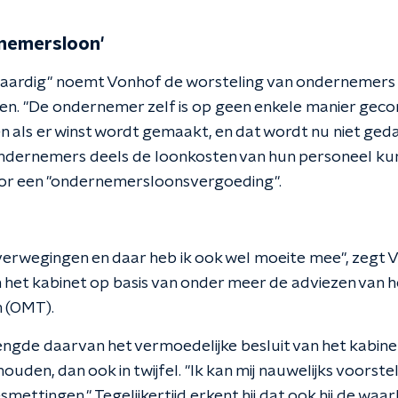
nemersloon'
aardig" noemt Vonhof de worsteling van ondernemers 
len. "De ondernemer zelf is op geen enkele manier geco
een als er winst wordt gemaakt, en dat wordt nu niet g
dernemers deels de loonkosten van hun personeel kunn
r een "ondernemersloonsvergoeding".
 overwegingen en daar heb ik ook wel moeite mee", zegt
 het kabinet op basis van onder meer de adviezen van 
 (OMT).
rlengde daarvan het vermoedelijke besluit van het kabin
houden, dan ook in twijfel. "Ik kan mij nauwelijks voorste
mettingen." Tegelijkertijd erkent hij dat ook hij de waar