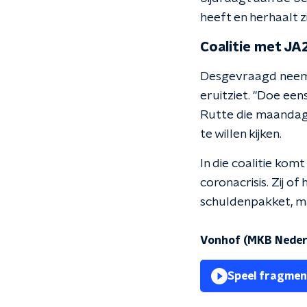
heeft en herhaalt z
Coalitie met JA
Desgevraagd neemt 
eruitziet. "Doe een
Rutte die maandag
te willen kijken.
In die coalitie kom
coronacrisis. Zij o
schuldenpakket, ma
Vonhof (MKB Nederla
Speel fragmen