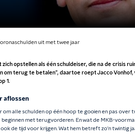
coronaschulden uit met twee jaar
ich opstellen als één schuldeiser, die na de crisis rui
en om terug te betalen", daartoe roept Jacco Vonhof,
op 1.
r aflossen
 om alle schulden op één hoop te gooien en pas over twe
r, te beginnen met terugvorderen. En wat de MKB-voorm
k de tijd voor krijgen. Wat hem betreft zo'n twintig jaa