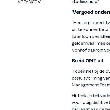
studieschuld".
KRO-NCRV
'Vergoed onder
"Heel erg onrechtv
uit te kunnen beta
haar loon is er all
gelden waarmee on
Vonhof daarom voo
Breid OMT uit
"Ik ben niet bij de
besluitvorming van
Management Team
Hij trekt in het ve
voorlopig dicht te 
bijdraagt aan de bes