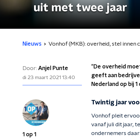
uit met twee jaar
Nieuws
Vonhof (MKB): overheid, stel innen 
"De overheid moet z
Door:
Anjel Punte
geeft aan bedrijv
di 23 maart 2021
13:40
Nederland op bij 1 
Twintig jaar voo
Vonhof pleit ervoor
vanaf juli dit jaa
ondernemers daar oo
1 op 1