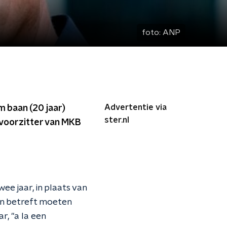
foto:
ANP
Advertentie via
m baan (20 jaar)
ster.nl
 voorzitter van MKB
e jaar, in plaats van
an betreft moeten
r, "a la een