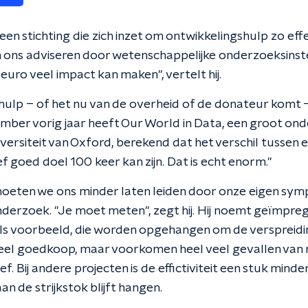
 een stichting die zich inzet om ontwikkelingshulp zo eff
en ons adviseren door wetenschappelijke onderzoeksinst
 euro veel impact kan maken", vertelt hij.
ulp – of het nu van de overheid of de donateur komt – i
ptember vorig jaar heeft Our World in Data, een groot 
iversiteit van Oxford, berekend dat het verschil tusse
ef goed doel 100 keer kan zijn. Dat is echt enorm."
eten we ons minder laten leiden door onze eigen symp
erzoek. "Je moet meten", zegt hij. Hij noemt geïmpre
s voorbeeld, die worden opgehangen om de verspreidi
 heel goedkoop, maar voorkomen heel veel gevallen van
f. Bij andere projecten is de effictiviteit een stuk minde
an de strijkstok blijft hangen.