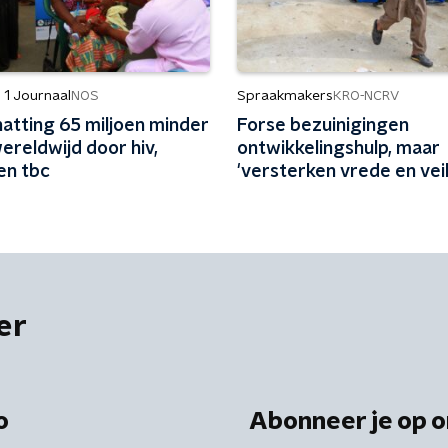
 1 Journaal
Spraakmakers
NOS
KRO-NCRV
atting 65 miljoen minder
Forse bezuinigingen
ereldwijd door hiv,
ontwikkelingshulp, maar
en tbc
'versterken vrede en vei
levert ook bij aan Nederl
er
o
Abonneer je op o