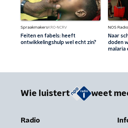
Spraakmakers
NOS Radio
KRO-NCRV
Feiten en fabels: heeft
Naar sch
ontwikkelingshulp wel echt zin?
doden w
malaria 
Wie luistert
weet me
Radio
Inf