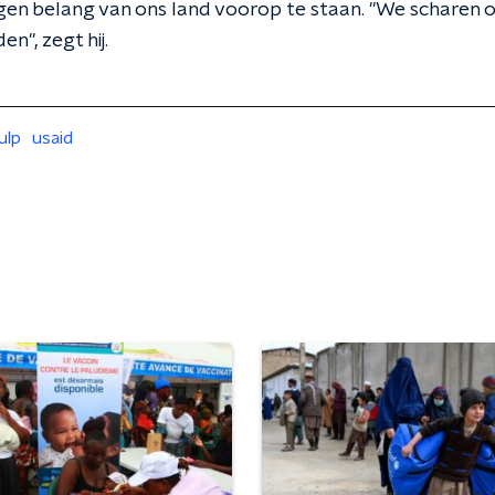
gen belang van ons land voorop te staan. "We scharen ons
en", zegt hij.
ulp
usaid