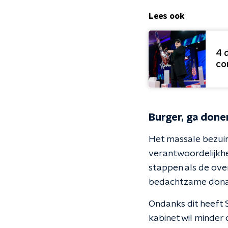
Lees ook
4 
co
Burger, ga done
Het massale bezuin
verantwoordelijkhe
stappen als de over
bedachtzame donat
Ondanks dit heeft 
kabinet wil minder