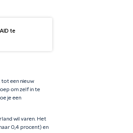
SAID te
 tot een nieuw
oep om zelf in te
oe je een
land wil varen. Het
naar 0,4 procent) en