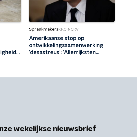
Spraakmakers
KRO-NCRV
Amerikaanse stop op
ontwikkelingssamenwerking
ligheid
'desastreus': 'Allerrijksten
and'
bezuinigen op allerarmsten'
nze wekelijkse nieuwsbrief