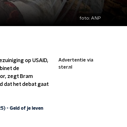
foto:
ANP
Advertentie via
ezuiniging op USAID,
ster.nl
binet de
tor, zegt Bram
ed dat het debat gaat
25)
-
Geld of je leven