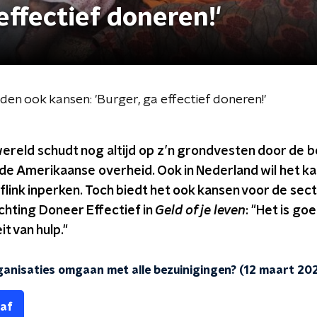
effectief doneren!'
den ook kansen: 'Burger, ga effectief doneren!'
ereld schudt nog altijd op z’n grondvesten door de b
de Amerikaanse overheid. Ook in Nederland wil het ka
flink inperken. Toch biedt het ook kansen voor de sec
chting Doneer Effectief in
Geld of je leven
: "Het is go
it van hulp."
anisaties omgaan met alle bezuinigingen? (12 maart 20
 af