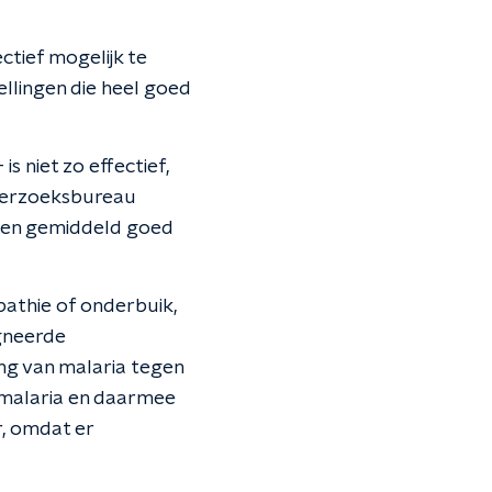
ectief mogelijk te
ellingen die heel goed
s niet zo effectief,
onderzoeksbureau
n een gemiddeld goed
athie of onderbuik,
gneerde
ng van malaria tegen
 malaria en daarmee
r, omdat er