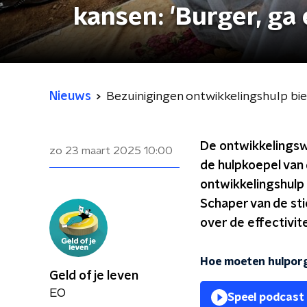
kansen: 'Burger, ga 
Nieuws
Bezuinigingen ontwikkelingshulp bie
De ontwikkelingsw
zo 23 maart 2025
10:00
de hulpkoepel van 
ontwikkelingshulp 
Schaper van de sti
over de effectivite
Hoe moeten hulporg
Geld of je leven
EO
Speel podcast