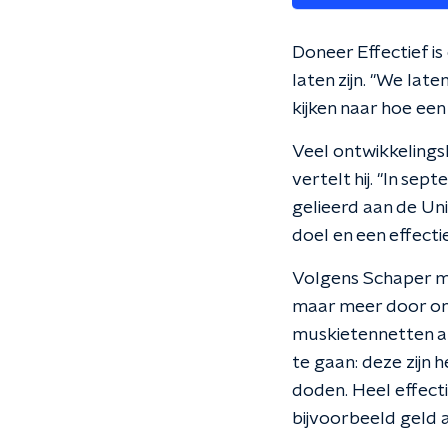
Doneer Effectief is
laten zijn. "We lat
kijken naar hoe een
Veel ontwikkelingsh
vertelt hij. "In se
gelieerd aan de Un
doel en een effecti
Volgens Schaper mo
maar meer door ond
muskietennetten al
te gaan: deze zijn
doden. Heel effectie
bijvoorbeeld geld a