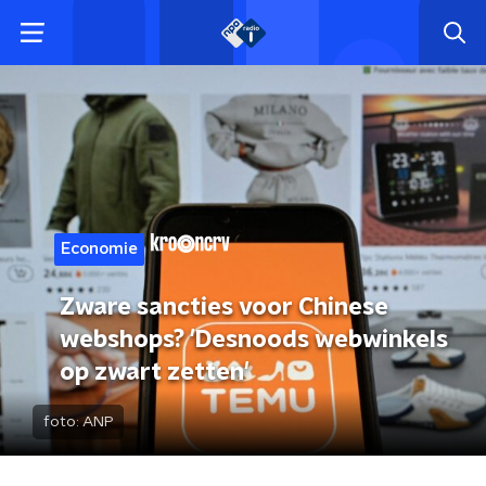
Economie
Zware sancties voor Chinese
webshops? 'Desnoods webwinkels
op zwart zetten'
foto:
ANP