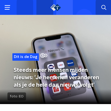
Dit is de Dag
Steeds meer mensen mijden
nieuws: 'Je hersenen veranderen
als je de hele dag nieuws volgt'
foto:
EO