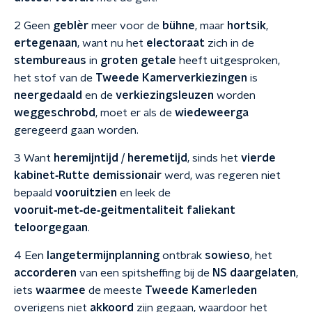
2 Geen
geblèr
meer voor de
bühne
, maar
hortsik
,
ertegenaan
, want nu het
electoraat
zich in de
stembureaus
in
groten getale
heeft uitgesproken,
het stof van de
Tweede Kamerverkiezingen
is
neergedaald
en de
verkiezingsleuzen
worden
weggeschrobd
, moet er als de
wiedeweerga
geregeerd gaan worden.
3 Want
heremijntijd / heremetijd
, sinds het
vierde
kabinet‑Rutte
demissionair
werd, was regeren niet
bepaald
vooruitzien
en leek de
vooruit‑met‑de‑geitmentaliteit
faliekant
teloorgegaan
.
4 Een
langetermijnplanning
ontbrak
sowieso
, het
accorderen
van een spitsheffing bij de
NS
daargelaten
,
iets
waarmee
de meeste
Tweede Kamerleden
overigens niet
akkoord
zijn gegaan, waardoor het