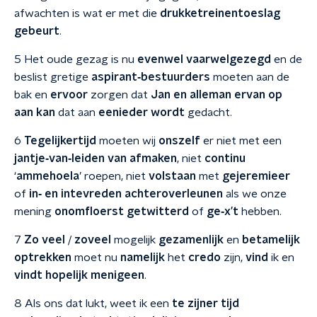
afwachten is wat er met die
drukketreinentoeslag
gebeurt
.
5 Het oude gezag is nu
evenwel
vaarwelgezegd
en de
beslist gretige
aspirant‑bestuurders
moeten aan de
bak en
ervoor
zorgen dat
Jan
en
alleman
ervan op
aan kan
dat aan
eenieder
wordt
gedacht.
6
Tegelijkertijd
moeten wij
onszelf
er niet met een
jantje‑van‑leiden
van afmaken
, niet
continu
‘
ammehoela
’ roepen, niet
volstaan
met
gejeremieer
of
in‑ en intevreden
achteroverleunen
als we onze
mening
onomfloerst
getwitterd
of
ge‑x’t
hebben.
7
Zo veel
/
zoveel
mogelijk
gezamenlijk
en
betamelijk
optrekken
moet nu
namelijk
het
credo
zijn,
vind
ik en
vindt
hopelijk
menigeen
.
8 Als ons dat lukt, weet ik een
te zijner tijd