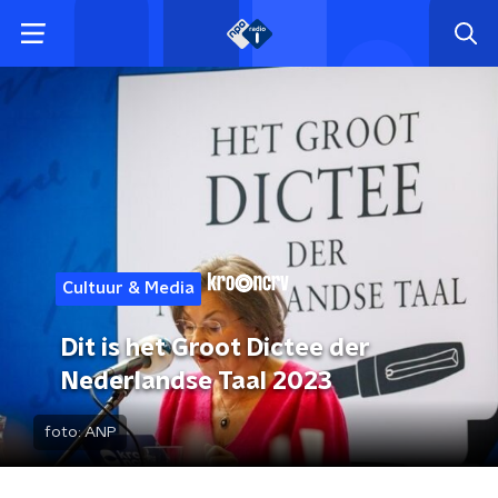
Cultuur & Media
Dit is het Groot Dictee der
Nederlandse Taal 2023
foto:
ANP