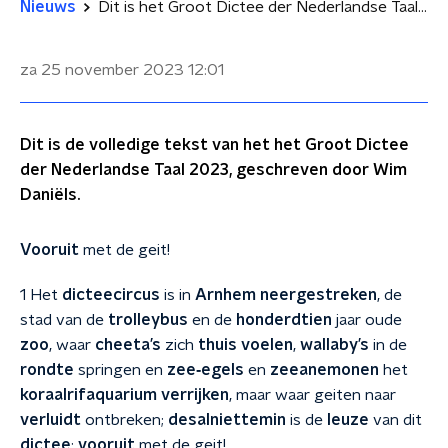
Nieuws
Dit is het Groot Dictee der Nederlandse Taal 2023
za 25 november 2023
12:01
Dit is de volledige tekst van het het Groot Dictee
der Nederlandse Taal 2023, geschreven door Wim
Daniëls.
Vooruit
met de geit!
1 Het
dicteecircus
is in
Arnhem
neergestreken
, de
stad van de
trolleybus
en de
honderdtien
jaar oude
zoo
, waar
cheeta’s
zich
thuis voelen
,
wallaby’s
in de
rondte
springen en
zee‑egels
en
zeeanemonen
het
koraalrifaquarium
verrijken
, maar waar geiten naar
verluidt
ontbreken;
desalniettemin
is de
leuze
van dit
dictee
:
vooruit
met de geit!