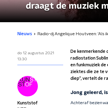
draagt de muziek m
Nieuws
Radio-dj Angelique Houtveen: 'Als i
De kenmerkende di
do 12 augustus 2021
radiostation Subl
13:30
en funkmuziek de e
ziektes die ze te 
diep", vertelt de ra
Jong geleerd, i
Achteraf bezien w
Kunststof