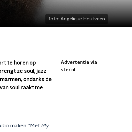
foto:
Angelique Houtveen
Advertentie via
rt te horen op
ster.nl
rengt ze soul, jazz
n omarmen, ondanks de
 van soul raakt me
adio maken. "Met
My