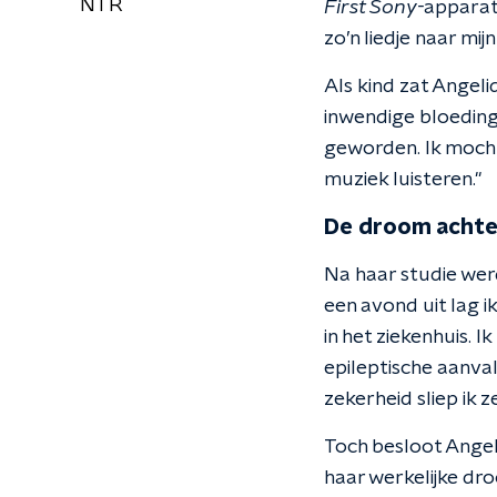
NTR
First Sony-
appara
zo’n liedje naar mi
Als kind zat Angeli
inwendige bloeding 
geworden. Ik mocht 
muziek luisteren."
De droom achte
Na haar studie wer
een avond uit lag 
in het ziekenhuis. 
epileptische aanval
zekerheid sliep ik z
Toch besloot Angel
haar werkelijke dro