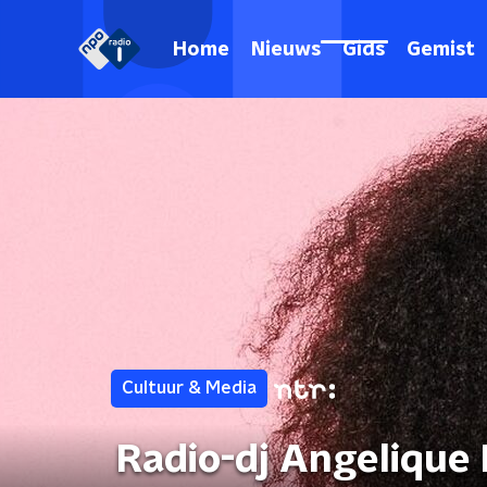
Home
Nieuws
Gids
Gemist
Cultuur & Media
Radio-dj Angelique 