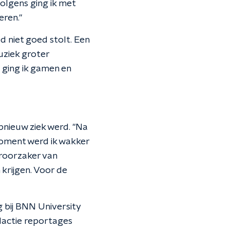
olgens ging ik met
eren."
d niet goed stolt. Een
muziek groter
 ging ik gamen en
pnieuw ziek werd. "Na
 moment werd ik wakker
eroorzaker van
 krijgen. Voor de
 bij BNN University
edactie reportages