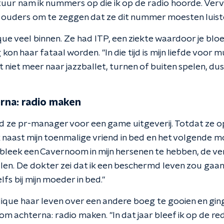
tuur
nam ik nummers op die ik op de radio hoorde. Verv
jn ouders om te zeggen dat ze dit nummer moesten luist
que veel binnen. Ze had ITP, een ziekte waardoor je bloe
kon haar fataal worden. "In die tijd is mijn liefde voor 
niet meer naar jazzballet, turnen of buiten spelen, dus
rna: radio maken
d ze pr-manager voor een game uitgeverij. Totdat ze o
ik naast mijn toenmalige vriend in bed en het volgende
Ik bleek een Cavernoom in mijn hersenen te hebben, de v
len. De dokter zei dat ik een beschermd leven zou gaan
elfs bij mijn moeder in bed."
ique haar leven over een andere boeg te gooien en ging
om achterna: radio maken. "In dat jaar bleef ik op de r