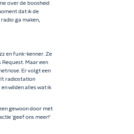
 me over de boosheid
 moment dat ik de
ik radio ga maken,
jazz en funk-kenner. Ze
us Request. Maar een
metriose. Er volgt een
lt radiostation
en wilden alles wat ik
ereen gewoon door met
ctie 'geef ons meer!'