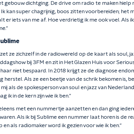
 gebouw dichtging. De drive om radio te maken hielp
 Ik kan super chagrijnig, boos zitten voorbereiden; het
lt er iets van me af. Hoe verdrietig ik me ook voel. Als 
e."
Sublime
d zet ze zichzelf in de radiowereld op de kaart als soul, 
iddagshow bij 3FM en zit in Het Glazen Huis voor Serio
t haar niet bespaard. In 2018 krijgt ze de diagnose endo
g herstel. Als ze een beetje van de schrik bekomen is, be
mij als de spokesperson van soul en jazz van Nederland 
 ik in de kern zijn wie ik ben."
weleens met een nummertje aanzetten en dan ging ied
aren. Als ik bij Sublime een nummer laat horen is de rea
 en als radiomaker word ik gezien voor wie ik ben."