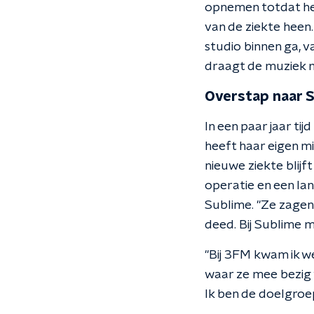
opnemen totdat het
van de ziekte heen.
studio binnen ga, va
draagt de muziek m
Overstap naar 
In een paar jaar tij
heeft haar eigen m
nieuwe ziekte blijf
operatie en een lan
Sublime. "Ze zagen 
deed. Bij Sublime mag
"Bij 3FM kwam ik 
waar ze mee bezig w
Ik ben de doelgroep