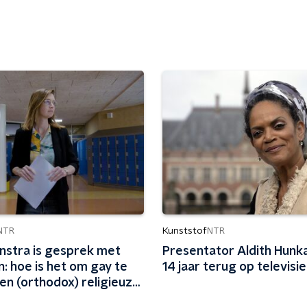
Kunststof
NTR
NTR
enstra is gesprek met
Presentator Aldith Hunka
: hoe is het om gay te
14 jaar terug op televisie
een (orthodox) religieuze