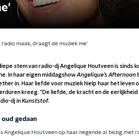
e'
k radio maak, draagt de muziek me'
epe stem van radio-dj Angelique Houtveen is sinds ko
ime. In haar eigen middagshow
Angelique’s Afternoon
b
ther in. Haar liefde voor muziek hielp haar het leve
verduren kreeg. "De liefde, de kracht en de eerlijkheid
dio-dj in
Kunststof.
s oud gedaan
as Angelique Houtveen op haar negende al bezig met r