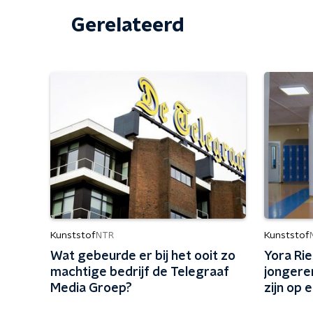
Gerelateerd
Kunststof
Kunststof
NTR
Wat gebeurde er bij het ooit zo
Yora Ri
machtige bedrijf de Telegraaf
jongeren
Media Groep?
zijn op 
school?