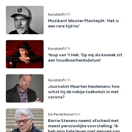
Kunststof
NTR
Muzikant Wouter Planteijdt: 'Het is
een rare tijd nu'
Kunststof
NTR
Youp van 't Hek: 'Op mij als komiek zit
een houdbaarheidsdatum'
Kunststof
NTR
Journalist Maarten Keulemans: hoe
schat hij de nabije toekomst in met
corona?
De Perstribune
MAX
Barrie Stevens neemt afscheid met
meest persoonlijke voorstelling: 'Ik
heb mijn hele leven niet genoeg van