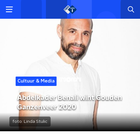
Cultuur & Media
Abdelkader Benali wint Gouden
Ganzenveer 2020
foto:
Linda Stulic