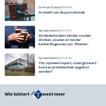
De Rode Draad
BNNVARA
AI steelt van de journalistiek
Spraakmakers
KRO-NCRV
Als Nederlanders minder zouden
drinken, zouden er minder
kankerdiagnoses zijn: 'Moeten
bewustzijn vergroten'
Spraakmakers
KRO-NCRV
Tbs-systeem hapert, code 'gitzwart':
hoe kan problematiek opgelost
worden?
Wie luistert
weet meer