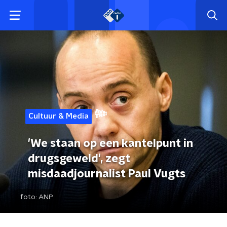
Cultuur & Media
'We staan op een kantelpunt in
drugsgeweld', zegt
misdaadjournalist Paul Vugts
foto:
ANP