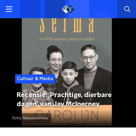
Cultuur & Media
Recensie: 'Prachtige, dierbare
dagen' van Jay McInerney
foto:
Nieuwsshow