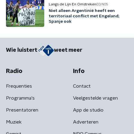
Langs de Lijn En Omstreken
EO/NOS
Niet alleen Argentinië heeft een
territoriaal conflict met Engeland;
Spanje ook
Wie luistert
weet meer
Radio
Info
Frequenties
Contact
Programma's
Veelgestelde vragen
Presentatoren
App de studio
Muziek
Adverteren
Gemist
NPO Campus