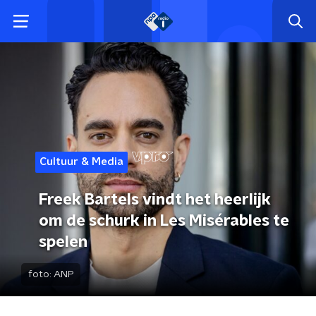
Cultuur & Media
Freek Bartels vindt het heerlijk
om de schurk in Les Misérables te
spelen
foto:
ANP