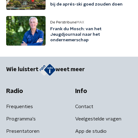
bij de aprés-ski goed zouden doen
De Perstribune
MAX
Frank du Mosch: van het
Jeugdjournaal naar het
ondernemerschap
Wie luistert
weet meer
Radio
Info
Frequenties
Contact
Programma's
Veelgestelde vragen
Presentatoren
App de studio