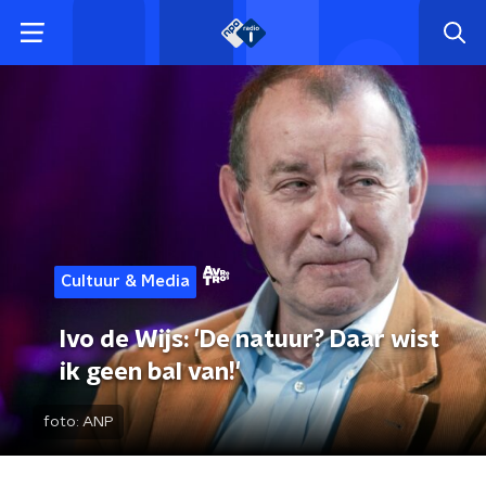
Cultuur & Media
Ivo de Wijs: 'De natuur? Daar wist
ik geen bal van!'
foto:
ANP