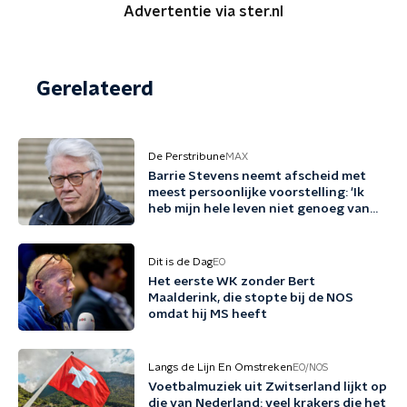
Advertentie via ster.nl
Gerelateerd
De Perstribune
MAX
Barrie Stevens neemt afscheid met
meest persoonlijke voorstelling: 'Ik
heb mijn hele leven niet genoeg van
mezelf gehouden'
Dit is de Dag
EO
Het eerste WK zonder Bert
Maalderink, die stopte bij de NOS
omdat hij MS heeft
Langs de Lijn En Omstreken
EO/NOS
Voetbalmuziek uit Zwitserland lijkt op
die van Nederland: veel krakers die het