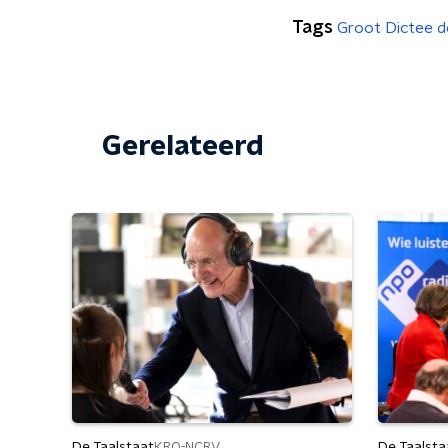
Tags
Groot Dictee d
Gerelateerd
De Taalstaat
De Taalsta
KRO-NCRV