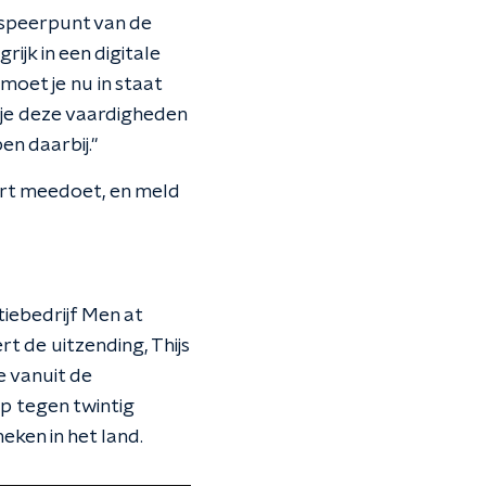
k speerpunt van de
rijk in een digitale
moet je nu in staat
t je deze vaardigheden
n daarbij."
uurt meedoet, en meld
iebedrijf Men at
rt de uitzending, Thijs
e vanuit de
p tegen twintig
eken in het land.