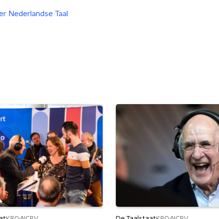
er Nederlandse Taal
at
De Taalstaat
KRO-NCRV
KRO-NCRV