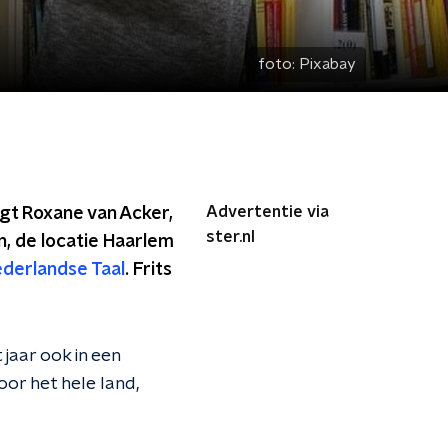
foto:
Pixabay
Advertentie via
egt Roxane van Acker,
ster.nl
n, de locatie Haarlem
ederlandse Taal
. Frits
 jaar ook in een
oor het hele land,