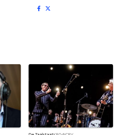
De Taalstaat
KRO-NCRV