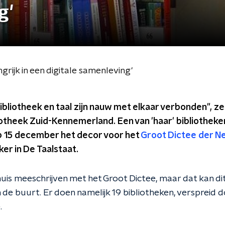
g'
grijk in een digitale samenleving'
liotheek en taal zijn nauw met elkaar verbonden", z
iotheek Zuid-Kennemerland. Een van 'haar' bibliotheke
 15 december het decor voor het
Groot Dictee der N
er in De Taalstaat.
huis meeschrijven met het Groot Dictee, maar dat kan dit
in de buurt. Er doen namelijk 19 bibliotheken, verspreid d
.