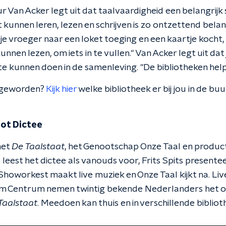
r Van Acker legt uit dat taalvaardigheid een belangrij
t kunnen leren, lezen en schrijven is zo ontzettend belang
e vroeger naar een loket toeging en een kaartje kocht, 
kunnen lezen, om iets in te vullen." Van Acker legt uit da
e kunnen doen in de samenleving. "De bibliotheken helpe
t geworden?
Kijk hier
welke bibliotheek er bij jou in de b
oot Dictee
met
De Taalstaat
, het Genootschap Onze Taal en product
 leest het dictee als vanouds voor, Frits Spits presentee
howorkest maakt live muziek en Onze Taal kijkt na. Liv
em Centrum nemen twintig bekende Nederlanders het o
Taalstaat
. Meedoen kan thuis en in verschillende biblioth