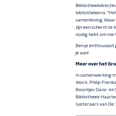
Bibliotheekdirecteu
bibliotheken is. "He
samenleving. Waar j
zijn een scherm te 
nodig hebt om me t
Ben je enthousias
je aan!
Meer over het Gr
In samenwerking 
Work. Philip Freriks
Boontjes Dans- en S
Bibliotheek Haarl
luisteraars van
De 